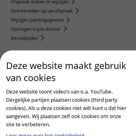
Afspraak maken of wijzigen
Voorbereiden op uw afspraak
Wijzigen patiëntgegevens
Opvragen kopie dossier
Bezoektijden
Onderwijs en onderzoek
Deze website maakt gebruik
Onze opleidingen
De Nieuwe Utrechtse School
van cookies
Stage en opleidingsplaatsen
Research
Deze website toont video’s van o.a. YouTube.
Strategic programs
Dergelijke partijen plaatsen cookies (third party
cookies). Als u deze cookies niet wilt kunt u dat hier
Research groups
aangeven. Wij plaatsen zelf ook cookies om onze
Researchers
site te verbeteren.
Research technologies
Lees meer over het cookiebeleid