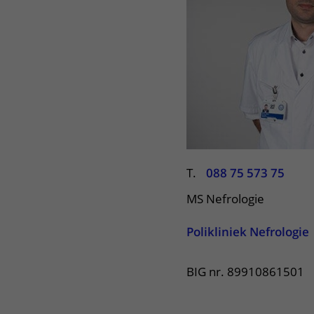
Het Wilhelmina
Bezoektijden
Kinderziekenhuis
Wijzigen patiëntgegevens
T.
088 75 573 75
MS Nefrologie
Polikliniek Nefrologie
BIG nr. 89910861501