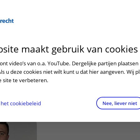
Over U
site maakt gebruik van cookies
n het ziekenhuis
Contact en route
Verwijzers
n
p bezoek in het UMC Utrecht
Mijn UMC Utrecht
Spoed
Patiënt verwijzen
nt video’s van o.a. YouTube. Dergelijke partijen plaatsen 
patiëntportaal
. (Gurbey)
Als u deze cookies niet wilt kunt u dat hier aangeven. Wij p
potheek
Contactgegevens
Teleconsult aanvragen
 site te verbeteren.
inkels en restaurants
Route naar het ziekenhuis
Diagnostiek aanvragen
raak
ciliteiten en voorzieningen
Parkeren
Zorgverlenersportaal
het cookiebeleid
Nee, liever niet
ezoekregels
Wegwijs in het ziekenhuis
aliteit en veiligheid
Contact met polikliniek