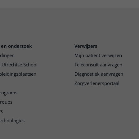
 en onderzoek
Verwijzers
idingen
Mijn patiënt verwijzen
 Utrechtse School
Teleconsult aanvragen
pleidingsplaatsen
Diagnostiek aanvragen
Zorgverlenersportaal
programs
groups
rs
echnologies