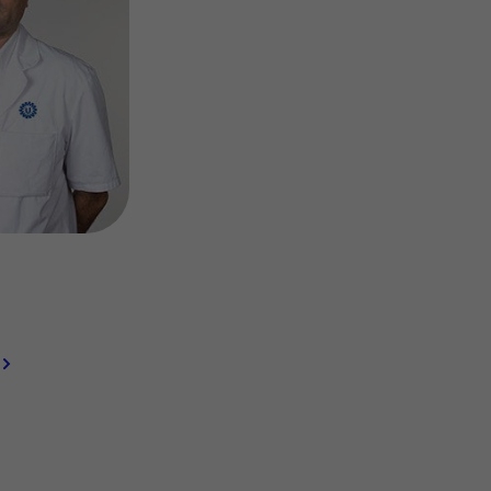
Contact met verpleegafdeling
Het Wilhelmina
Kinderziekenhuis