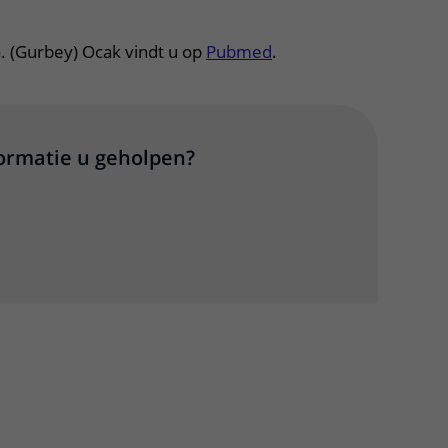
tklapper, klik om te openen
G. (Gurbey) Ocak vindt u op
Pubmed
.
formatie u geholpen?