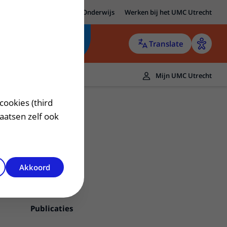
MC Utrecht
Research
Onderwijs
Werken bij het UMC Utrecht
Translate
Mijn UMC Utrecht
cookies (third
laatsen zelf ook
Akkoord
Contact
Publicaties