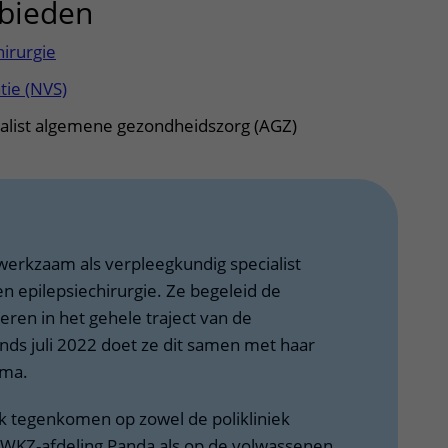
bieden
uitklapper, klik om te op
hirurgie
tie (NVS)
alist algemene gezondheidszorg (AGZ)
 werkzaam als verpleegkundig specialist
en epilepsiechirurgie. Ze begeleid de
ren in het gehele traject van de
Sinds juli 2022 doet ze dit samen met haar
tma.
k tegenkomen op zowel de polikliniek
 WKZ-afdeling Panda als op de volwassenen