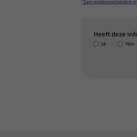
"Een epilepsiepatiënt ma
Heeft deze in
Ja
Nee