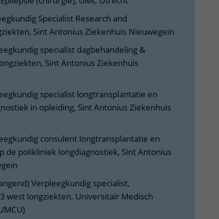
Epilepsie (chirurgie), UMC Utrecht
eegkundig Specialist Research and
iekten, Sint Antonius Ziekenhuis Nieuwegein
eegkundig specialist dagbehandeling &
ongziekten, Sint Antonius Ziekenhuis
eegkundig specialist longtransplantatie en
gnostiek in opleiding, Sint Antonius Ziekenhuis
eegkundig consulent longtransplantatie en
 de polikliniek longdiagnostiek, Sint Antonius
uwegein
angend) Verpleegkundig specialist,
3 west longziekten. Universitair Medisch
t (UMCU)