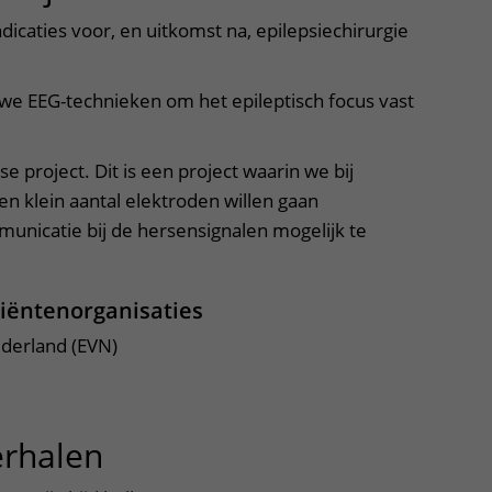
icaties voor, en uitkomst na, epilepsiechirurgie
e EEG-technieken om het epileptisch focus vast
 project. Dit is een project waarin we bij
en klein aantal elektroden willen gaan
nicatie bij de hersensignalen mogelijk te
iëntenorganisaties
ederland (EVN)
erhalen
uitklapper, klik om te op