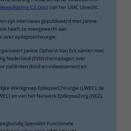
pleegafdeling C3 Oost
van het UMC Utrecht.
den zijn interviews gepubliceerd met Janine
ook heeft ze meegewerkt aan
 over epilepsiechirurgie.
organiseert Janine Ophorst-Van Eck samen met
ging Nederland (EVN) themadagen over
oor patiënten (kind en volwassenen) en
delijke Werkgroep EpilepsieChirurgie (LWEC), de
WEC) en van het Netwerk EpilepsieZorg (NEZ).
egkundig Specialist Functionele