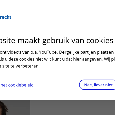
Over U
site maakt gebruik van cookies
n het ziekenhuis
Contact en route
Verwijzers
n
p bezoek in het UMC Utrecht
Mijn UMC Utrecht
Spoed
Patiënt verwijzen
nt video’s van o.a. YouTube. Dergelijke partijen plaatsen 
patiëntportaal
van Eck, J.M.
Als u deze cookies niet wilt kunt u dat hier aangeven. Wij p
potheek
Contactgegevens
Teleconsult aanvragen
 site te verbeteren.
inkels en restaurants
Route naar het ziekenhuis
Diagnostiek aanvragen
t Epilepsiechirurgie
raak
ciliteiten en voorzieningen
Parkeren
Zorgverlenersportaal
het cookiebeleid
Nee, liever niet
ezoekregels
Wegwijs in het ziekenhuis
aliteit en veiligheid
Contact met polikliniek