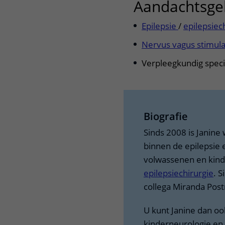
Aandachtsge
Epilepsie
/
epilepsiec
Nervus vagus stimula
Verpleegkundig speci
Biografie
Sinds 2008 is Janine
binnen de epilepsie 
volwassenen en kinde
epilepsiechirurgie
. 
collega Miranda Pos
U kunt Janine dan oo
kinderneurologie en