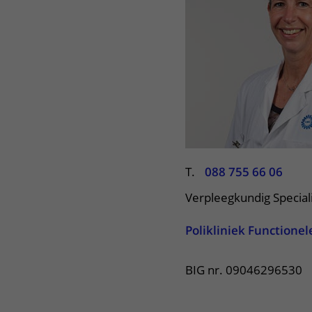
Het Wilhelmina
Bezoektijden
Kinderziekenhuis
Wijzigen patiëntgegevens
T.
088 755 66 06
Verpleegkundig Special
Polikliniek Functionel
BIG nr. 09046296530