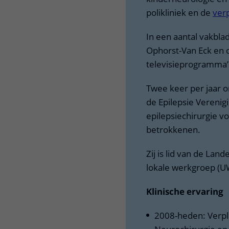
polikliniek en de
ver
In een aantal vakbla
Ophorst-Van Eck en 
televisieprogramma’s
Twee keer per jaar 
de Epilepsie Vereni
epilepsiechirurgie v
betrokkenen.
Zij is lid van de Lan
lokale werkgroep (U
Klinische ervaring
2008-heden: Verple