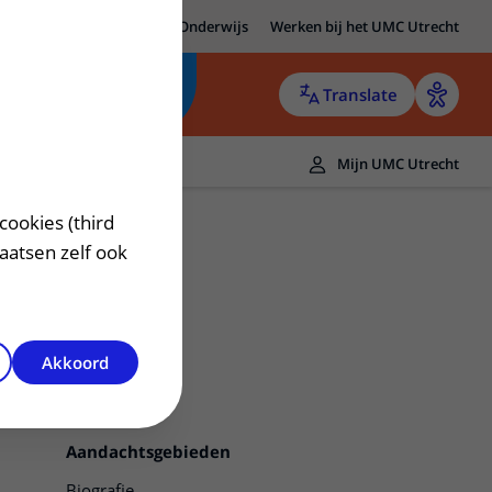
MC Utrecht
Research
Onderwijs
Werken bij het UMC Utrecht
Translate
Mijn UMC Utrecht
cookies (third
laatsen zelf ook
Akkoord
Contact
Aandachtsgebieden
Biografie