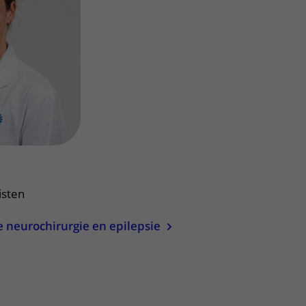
Contact met verpleegafdeling
Het Wilhelmina
Kinderziekenhuis
isten
e neurochirurgie en epilepsie