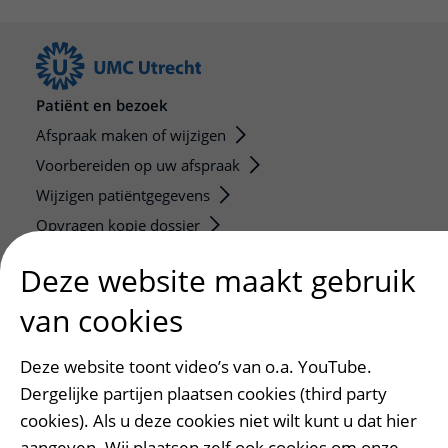
Patiënt en bezoek
Afspraak maken of wijzigen
Voorbereiden op uw afspraak
Wijzigen patiëntgegevens
Opvragen kopie dossier
Bezoektijden
Deze website maakt gebruik
Onderwijs en onderzoek
van cookies
Onze opleidingen
Deze website toont video’s van o.a. YouTube.
De Nieuwe Utrechtse School
Dergelijke partijen plaatsen cookies (third party
Stage en opleidingsplaatsen
cookies). Als u deze cookies niet wilt kunt u dat hier
Research
aangeven. Wij plaatsen zelf ook cookies om onze