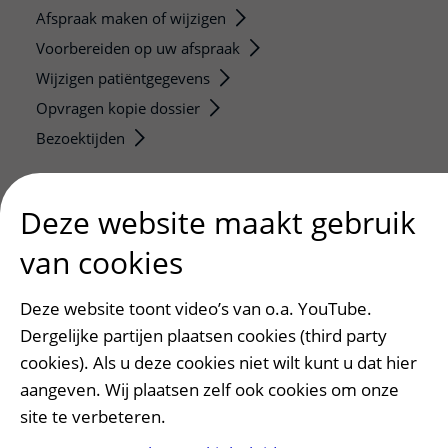
Afspraak maken of wijzigen
Voorbereiden op uw afspraak
Wijzigen patiëntgegevens
Opvragen kopie dossier
Bezoektijden
Onderwijs en onderzoek
Deze website maakt gebruik
Onze opleidingen
De Nieuwe Utrechtse School
van cookies
Stage en opleidingsplaatsen
Deze website toont video’s van o.a. YouTube.
Research
Dergelijke partijen plaatsen cookies (third party
Strategic programs
cookies). Als u deze cookies niet wilt kunt u dat hier
Research groups
aangeven. Wij plaatsen zelf ook cookies om onze
Researchers
site te verbeteren.
Research technologies