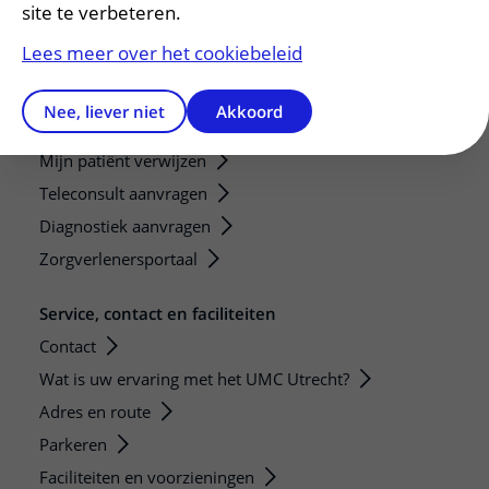
Research groups
site te verbeteren.
Researchers
Lees meer over het cookiebeleid
Research technologies
Nee, liever niet
Akkoord
Verwijzers
Mijn patiënt verwijzen
Teleconsult aanvragen
Diagnostiek aanvragen
Zorgverlenersportaal
Service, contact en faciliteiten
Contact
Wat is uw ervaring met het UMC Utrecht?
Adres en route
Parkeren
Faciliteiten en voorzieningen