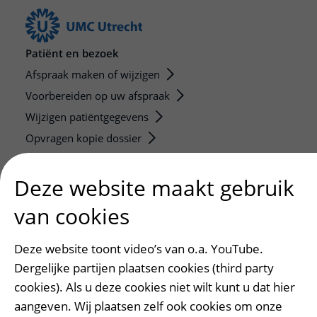
Patiënt en bezoek
Afspraak maken of wijzigen
Voorbereiden op uw afspraak
Wijzigen patiëntgegevens
Opvragen kopie dossier
Bezoektijden
Deze website maakt gebruik
Onderwijs en onderzoek
van cookies
Onze opleidingen
De Nieuwe Utrechtse School
Deze website toont video’s van o.a. YouTube.
Stage en opleidingsplaatsen
Dergelijke partijen plaatsen cookies (third party
Research
cookies). Als u deze cookies niet wilt kunt u dat hier
Strategic programs
aangeven. Wij plaatsen zelf ook cookies om onze