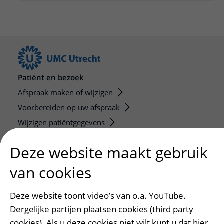
Patiënt en bezoek
Afspraak maken of wijzigen
Voorbereiden op uw afspraak
Wijzigen patiëntgegevens
Opvragen kopie dossier
Deze website maakt gebruik
Bezoektijden
van cookies
Onderwijs en onderzoek
Onze opleidingen
Deze website toont video’s van o.a. YouTube.
De Nieuwe Utrechtse School
Dergelijke partijen plaatsen cookies (third party
cookies). Als u deze cookies niet wilt kunt u dat hier
Stage en opleidingsplaatsen