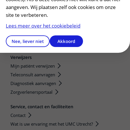
aangeven. Wij plaatsen zelf ook cookies om onze
Research
site te verbeteren.
Strategic programs
Lees meer over het cookiebeleid
Research groups
Researchers
Nee, liever niet
Akkoord
Research technologies
Verwijzers
Mijn patiënt verwijzen
Teleconsult aanvragen
Diagnostiek aanvragen
Zorgverlenersportaal
Service, contact en faciliteiten
Contact
Wat is uw ervaring met het UMC Utrecht?