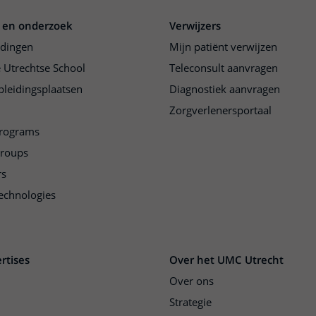
 en onderzoek
Verwijzers
idingen
Mijn patiënt verwijzen
 Utrechtse School
Teleconsult aanvragen
pleidingsplaatsen
Diagnostiek aanvragen
Zorgverlenersportaal
programs
groups
rs
echnologies
rtises
Over het UMC Utrecht
Over ons
Strategie