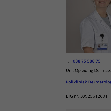
Het Wilhelmina
Bezoektijden
Kinderziekenhuis
Wijzigen patiëntgegevens
T.
088 75 588 75
Unit Opleiding Dermato
Polikliniek Dermatolo
BIG nr. 39925612601