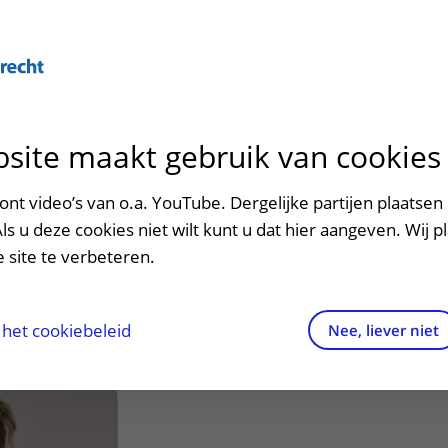
Over U
site maakt gebruik van cookies
n het ziekenhuis
Contact en route
Verwijzers
n
p bezoek in het UMC Utrecht
Mijn UMC Utrecht
Spoed
Patiënt verwijzen
nt video’s van o.a. YouTube. Dergelijke partijen plaatsen 
patiëntportaal
R.E. (Roselie)
Als u deze cookies niet wilt kunt u dat hier aangeven. Wij p
potheek
Contactgegevens
Teleconsult aanvragen
 site te verbeteren.
inkels en restaurants
Route naar het ziekenhuis
Diagnostiek aanvragen
raak
ciliteiten en voorzieningen
Parkeren
Zorgverlenersportaal
het cookiebeleid
Nee, liever niet
ezoekregels
Wegwijs in het ziekenhuis
aliteit en veiligheid
Contact met polikliniek