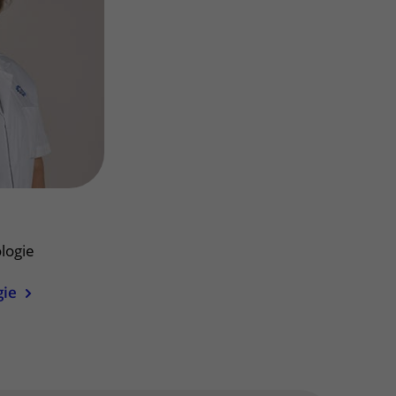
Contact met verpleegafdeling
Het Wilhelmina
Kinderziekenhuis
logie
gie