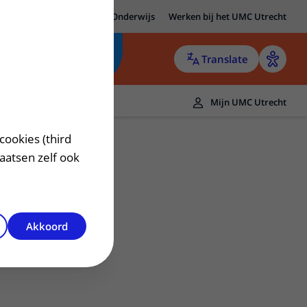
MC Utrecht
Research
Onderwijs
Werken bij het UMC Utrecht
Translate
Mijn UMC Utrecht
cookies (third
laatsen zelf ook
Akkoord
Contact