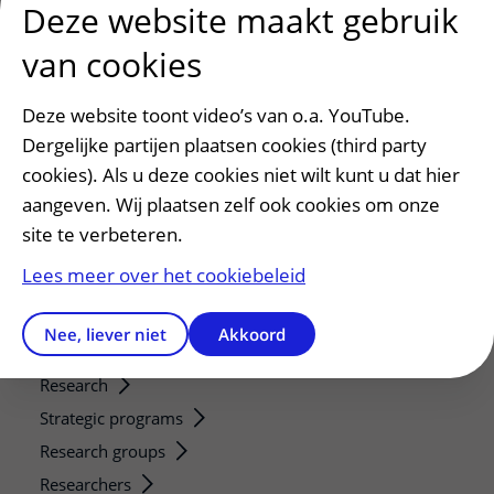
Deze website maakt gebruik
Patiënt en bezoek
van cookies
Afspraak maken of wijzigen
Voorbereiden op uw afspraak
Deze website toont video’s van o.a. YouTube.
Wijzigen patiëntgegevens
Dergelijke partijen plaatsen cookies (third party
Opvragen kopie dossier
cookies). Als u deze cookies niet wilt kunt u dat hier
Bezoektijden
aangeven. Wij plaatsen zelf ook cookies om onze
site te verbeteren.
Onderwijs en onderzoek
Lees meer over het cookiebeleid
Onze opleidingen
De Nieuwe Utrechtse School
Nee, liever niet
Akkoord
Stage en opleidingsplaatsen
Research
Strategic programs
Research groups
Researchers