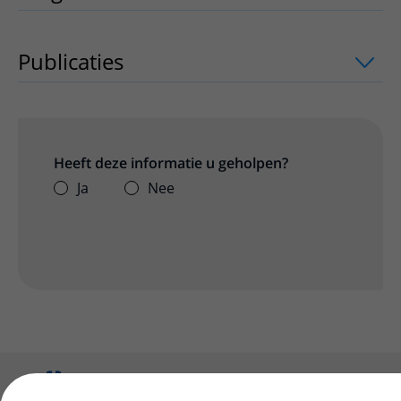
Publicaties
uitklapper, klik om te open
Heeft deze informatie u geholpen?
Ja
Nee