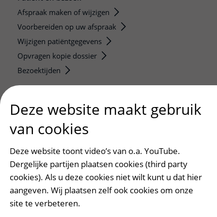
Afspraak maken of wijzigen
Voorbereiden op uw afspraak
Wijzigen patiëntgegevens
Opvragen kopie dossier
Bezoektijden
Onderwijs en onderzoek
Deze website maakt gebruik
Onze opleidingen
van cookies
De Nieuwe Utrechtse School
Stage en opleidingsplaatsen
Deze website toont video’s van o.a. YouTube.
Research
Dergelijke partijen plaatsen cookies (third party
Strategic programs
cookies). Als u deze cookies niet wilt kunt u dat hier
Research groups
aangeven. Wij plaatsen zelf ook cookies om onze
Researchers
site te verbeteren.
Research technologies