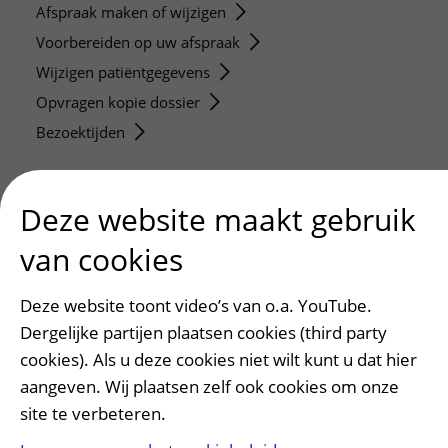
Afspraak maken of wijzigen
Voorbereiden op uw afspraak
Wijzigen patiëntgegevens
Opvragen kopie dossier
Bezoektijden
Onderwijs en onderzoek
Deze website maakt gebruik
Onze opleidingen
De Nieuwe Utrechtse School
van cookies
Stage en opleidingsplaatsen
Research
Deze website toont video’s van o.a. YouTube.
Dergelijke partijen plaatsen cookies (third party
Strategic programs
cookies). Als u deze cookies niet wilt kunt u dat hier
Research groups
aangeven. Wij plaatsen zelf ook cookies om onze
Researchers
site te verbeteren.
Research technologies