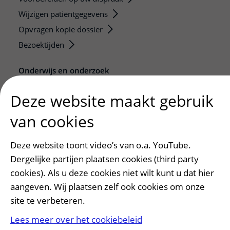
Wijzigen patiëntgegevens
Opvragen kopie dossier
Bezoektijden
Onderwijs en onderzoek
Onze opleidingen
Deze website maakt gebruik
De Nieuwe Utrechtse School
van cookies
Stage en opleidingsplaatsen
Research
Deze website toont video’s van o.a. YouTube.
Strategic programs
Dergelijke partijen plaatsen cookies (third party
Research groups
cookies). Als u deze cookies niet wilt kunt u dat hier
Researchers
aangeven. Wij plaatsen zelf ook cookies om onze
Research technologies
site te verbeteren.
Lees meer over het cookiebeleid
Verwijzers