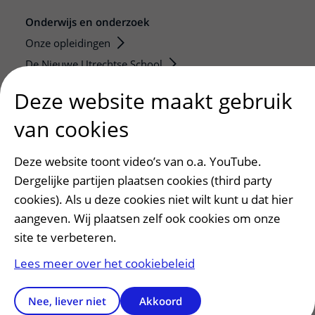
Onderwijs en onderzoek
Onze opleidingen
De Nieuwe Utrechtse School
Stage en opleidingsplaatsen
Deze website maakt gebruik
Research
van cookies
Strategic programs
Research groups
Deze website toont video’s van o.a. YouTube.
Researchers
Dergelijke partijen plaatsen cookies (third party
Research technologies
cookies). Als u deze cookies niet wilt kunt u dat hier
aangeven. Wij plaatsen zelf ook cookies om onze
Verwijzers
site te verbeteren.
Mijn patiënt verwijzen
Lees meer over het cookiebeleid
Teleconsult aanvragen
Diagnostiek aanvragen
Nee, liever niet
Akkoord
Zorgverlenersportaal