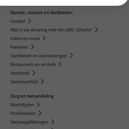
Service, contact en faciliteiten
Contact
Wat is uw ervaring met het UMC Utrecht?
Adres en route
Parkeren
Faciliteiten en voorzieningen
Restaurants en winkels
Apotheek
Gastenverblijf
Zorg en behandeling
Wachttijden
Poliklinieken
Verpleegafdelingen