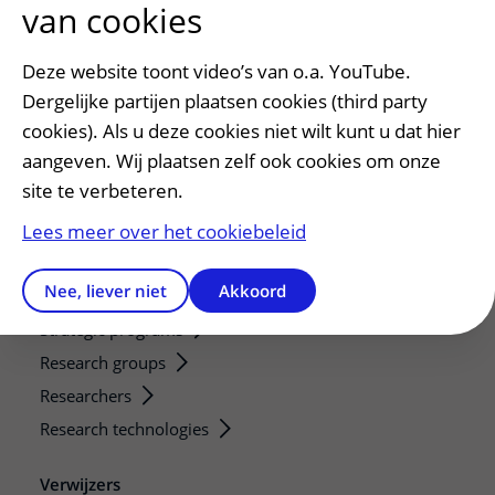
van cookies
Voorbereiden op uw afspraak
Wijzigen patiëntgegevens
Deze website toont video’s van o.a. YouTube.
Opvragen kopie dossier
Dergelijke partijen plaatsen cookies (third party
Bezoektijden
cookies). Als u deze cookies niet wilt kunt u dat hier
aangeven. Wij plaatsen zelf ook cookies om onze
Onderwijs en onderzoek
site te verbeteren.
Onze opleidingen
Lees meer over het cookiebeleid
De Nieuwe Utrechtse School
Stage en opleidingsplaatsen
Nee, liever niet
Akkoord
Research
Strategic programs
Research groups
Researchers
Research technologies
Verwijzers