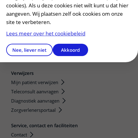
De Nieuwe Utrechtse School
cookies). Als u deze cookies niet wilt kunt u dat hier
Stage en opleidingsplaatsen
aangeven. Wij plaatsen zelf ook cookies om onze
Research
site te verbeteren.
Strategic programs
Lees meer over het cookiebeleid
Research groups
Researchers
Nee, liever niet
Akkoord
Research technologies
Verwijzers
Mijn patiënt verwijzen
Teleconsult aanvragen
Diagnostiek aanvragen
Zorgverlenersportaal
Service, contact en faciliteiten
Contact