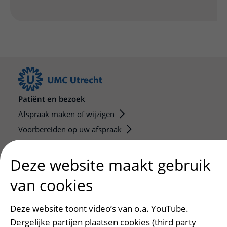
Patiënt en bezoek
Afspraak maken of wijzigen
Voorbereiden op uw afspraak
Wijzigen patiëntgegevens
Deze website maakt gebruik
Opvragen kopie dossier
Bezoektijden
van cookies
Onderwijs en onderzoek
Deze website toont video’s van o.a. YouTube.
Onze opleidingen
Dergelijke partijen plaatsen cookies (third party