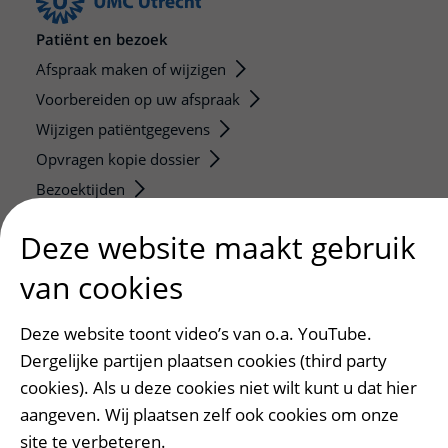
Patiënt en bezoek
Afspraak maken of wijzigen
Voorbereiden op uw afspraak
Wijzigen patiëntgegevens
Opvragen kopie dossier
Bezoektijden
Deze website maakt gebruik
Onderwijs en onderzoek
Onze opleidingen
van cookies
De Nieuwe Utrechtse School
Stage en opleidingsplaatsen
Deze website toont video’s van o.a. YouTube.
Dergelijke partijen plaatsen cookies (third party
Research
cookies). Als u deze cookies niet wilt kunt u dat hier
Strategic programs
aangeven. Wij plaatsen zelf ook cookies om onze
Research groups
site te verbeteren.