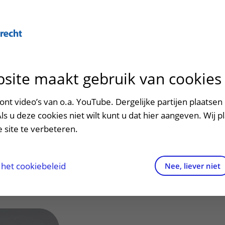
Over U
site maakt gebruik van cookies
n het ziekenhuis
Contact en route
Verwijzers
n
p bezoek in het UMC Utrecht
Mijn UMC Utrecht
Spoed
Patiënt verwijzen
nt video’s van o.a. YouTube. Dergelijke partijen plaatsen 
patiëntportaal
oonen-de Bont,
Als u deze cookies niet wilt kunt u dat hier aangeven. Wij p
potheek
Contactgegevens
Teleconsult aanvragen
 site te verbeteren.
Sophie)
inkels en restaurants
Route naar het ziekenhuis
Diagnostiek aanvragen
raak
ciliteiten en voorzieningen
Parkeren
Zorgverlenersportaal
het cookiebeleid
Nee, liever niet
ezoekregels
Wegwijs in het ziekenhuis
aliteit en veiligheid
Contact met polikliniek