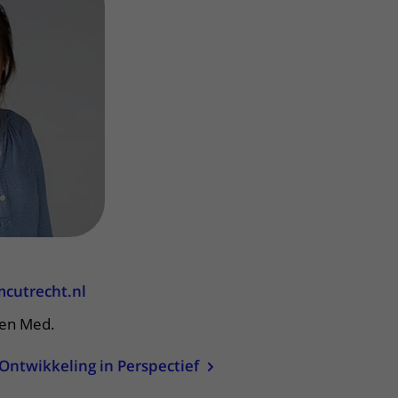
Contact met verpleegafdeling
Het Wilhelmina
Kinderziekenhuis
cutrecht.nl
sen Med.
k Ontwikkeling in Perspectief