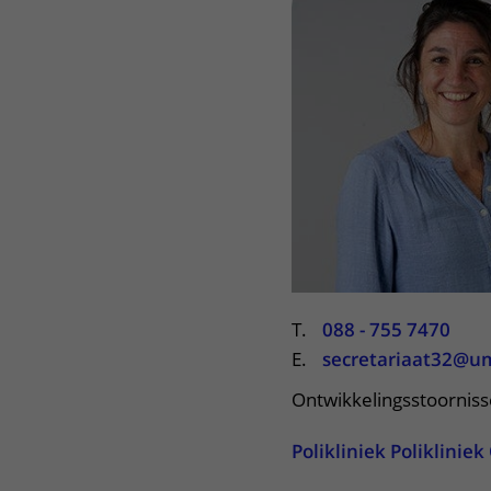
Het Wilhelmina
Bezoektijden
Kinderziekenhuis
Wijzigen patiëntgegevens
T.
088 - 755 7470
E.
secretariaat32@um
Ontwikkelingsstoornis
Polikliniek Poliklinie