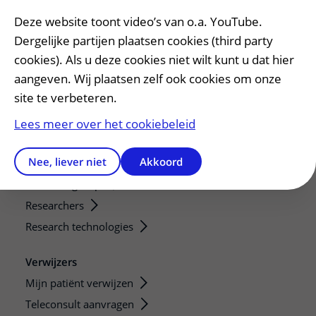
Opvragen kopie dossier
Deze website toont video’s van o.a. YouTube.
Bezoektijden
Dergelijke partijen plaatsen cookies (third party
Onderwijs en onderzoek
cookies). Als u deze cookies niet wilt kunt u dat hier
aangeven. Wij plaatsen zelf ook cookies om onze
Onze opleidingen
site te verbeteren.
De Nieuwe Utrechtse School
Stage en opleidingsplaatsen
Lees meer over het cookiebeleid
Research
Nee, liever niet
Akkoord
Strategic programs
Research groups
Researchers
Research technologies
Verwijzers
Mijn patiënt verwijzen
Teleconsult aanvragen