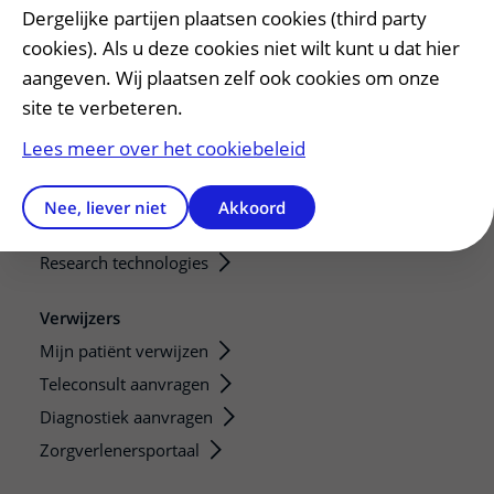
Dergelijke partijen plaatsen cookies (third party
Onze opleidingen
cookies). Als u deze cookies niet wilt kunt u dat hier
De Nieuwe Utrechtse School
aangeven. Wij plaatsen zelf ook cookies om onze
Stage en opleidingsplaatsen
site te verbeteren.
Research
Lees meer over het cookiebeleid
Strategic programs
Research groups
Nee, liever niet
Akkoord
Researchers
Research technologies
Verwijzers
Mijn patiënt verwijzen
Teleconsult aanvragen
Diagnostiek aanvragen
Zorgverlenersportaal