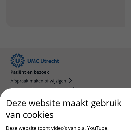
Patiënt en bezoek
Afspraak maken of wijzigen
Voorbereiden op uw afspraak
Wijzigen patiëntgegevens
Deze website maakt gebruik
Opvragen kopie dossier
van cookies
Bezoektijden
Deze website toont video’s van o.a. YouTube.
Onderwijs en onderzoek