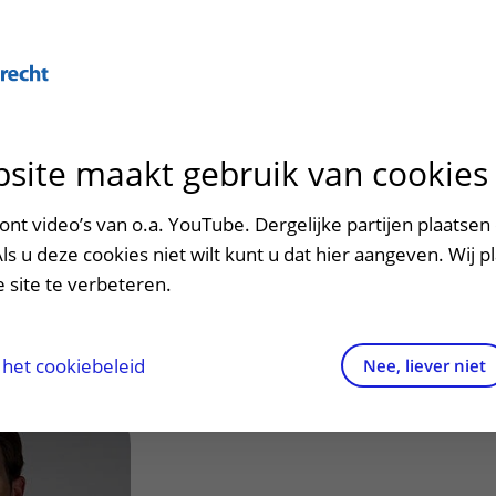
Over U
site maakt gebruik van cookies
n het ziekenhuis
Contact en route
Verwijzers
n
p bezoek in het UMC Utrecht
Mijn UMC Utrecht
Spoed
Patiënt verwijzen
nt video’s van o.a. YouTube. Dergelijke partijen plaatsen 
patiëntportaal
a, M. (Martin)
Als u deze cookies niet wilt kunt u dat hier aangeven. Wij p
potheek
Contactgegevens
Teleconsult aanvragen
 site te verbeteren.
inkels en restaurants
Route naar het ziekenhuis
Diagnostiek aanvragen
raak
ciliteiten en voorzieningen
Parkeren
Zorgverlenersportaal
het cookiebeleid
Nee, liever niet
ezoekregels
Wegwijs in het ziekenhuis
aliteit en veiligheid
Contact met polikliniek