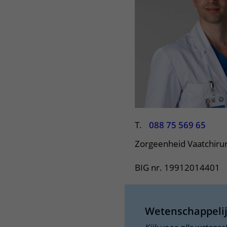
Het Wilhelmina
Bezoektijden
Kinderziekenhuis
Wijzigen patiëntgegevens
T.
088 75 569 65
Zorgeenheid Vaatchiru
BIG nr. 19912014401
Wetenschappeli