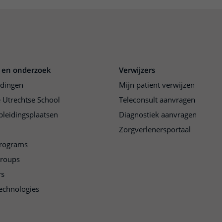
 en onderzoek
Verwijzers
idingen
Mijn patiënt verwijzen
 Utrechtse School
Teleconsult aanvragen
pleidingsplaatsen
Diagnostiek aanvragen
Zorgverlenersportaal
programs
groups
rs
echnologies