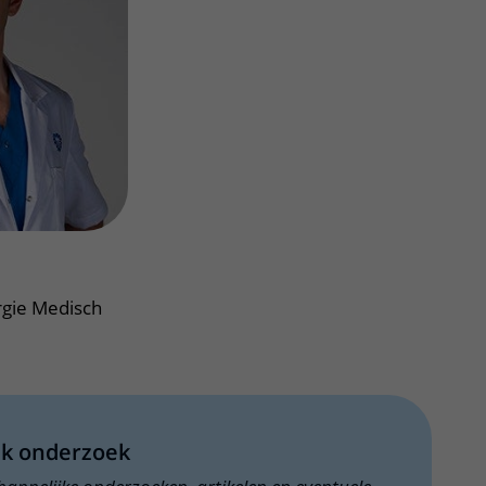
Contact met verpleegafdeling
Het Wilhelmina
Kinderziekenhuis
rgie Medisch
jk onderzoek