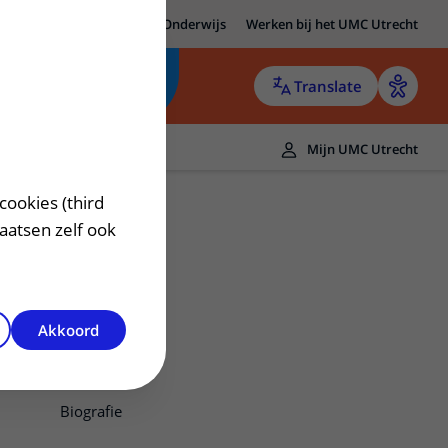
MC Utrecht
Research
Onderwijs
Werken bij het UMC Utrecht
Translate
Mijn UMC Utrecht
cookies (third
laatsen zelf ook
Akkoord
Contact
Biografie