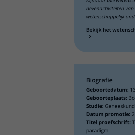
Kijk voor alle wetens
nevenactiviteiten van 
wetenschappelijk onde
Bekijk het wetensch
Biografie
Geboortedatum:
1
Geboorteplaats:
Bo
Studie:
Geneeskunde,
Datum promotie:
2
Titel proefschrift:
T
paradigm