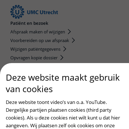
Patiënt en bezoek
Afspraak maken of wijzigen
Voorbereiden op uw afspraak
Wijzigen patiëntgegevens
Opvragen kopie dossier
Bezoektijden
Deze website maakt gebruik
Onderwijs en onderzoek
van cookies
Onze opleidingen
De Nieuwe Utrechtse School
Deze website toont video’s van o.a. YouTube.
Stage en opleidingsplaatsen
Dergelijke partijen plaatsen cookies (third party
Research
cookies). Als u deze cookies niet wilt kunt u dat hier
Strategic programs
aangeven. Wij plaatsen zelf ook cookies om onze