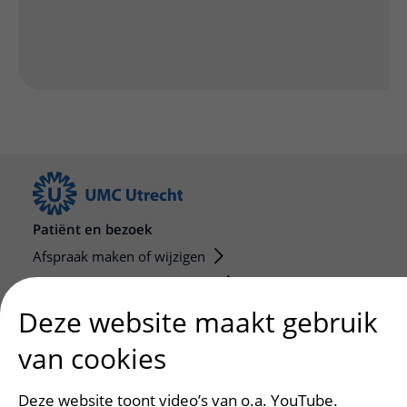
Patiënt en bezoek
Afspraak maken of wijzigen
Voorbereiden op uw afspraak
Wijzigen patiëntgegevens
Deze website maakt gebruik
Opvragen kopie dossier
van cookies
Bezoektijden
Deze website toont video’s van o.a. YouTube.