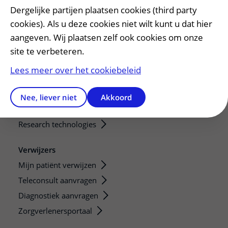
Onderwijs en onderzoek
Dergelijke partijen plaatsen cookies (third party
Onze opleidingen
cookies). Als u deze cookies niet wilt kunt u dat hier
De Nieuwe Utrechtse School
aangeven. Wij plaatsen zelf ook cookies om onze
Stage en opleidingsplaatsen
site te verbeteren.
Research
Lees meer over het cookiebeleid
Strategic programs
Research groups
Nee, liever niet
Akkoord
Researchers
Research technologies
Verwijzers
Mijn patiënt verwijzen
Teleconsult aanvragen
Diagnostiek aanvragen
Zorgverlenersportaal