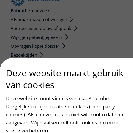
Patiënt en bezoek
Afspraak maken of wijzigen
Voorbereiden op uw afspraak
Wijzigen patiëntgegevens
Opvragen kopie dossier
Bezoektijden
Deze website maakt gebruik
Onderwijs en onderzoek
Onze opleidingen
van cookies
De Nieuwe Utrechtse School
Stage en opleidingsplaatsen
Deze website toont video’s van o.a. YouTube.
Research
Dergelijke partijen plaatsen cookies (third party
cookies). Als u deze cookies niet wilt kunt u dat hier
Strategic programs
aangeven. Wij plaatsen zelf ook cookies om onze
Research groups
site te verbeteren.
Researchers