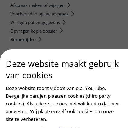
Afspraak maken of wijzigen
Voorbereiden op uw afspraak
Wijzigen patiëntgegevens
Opvragen kopie dossier
Bezoektijden
Onderwijs en onderzoek
Deze website maakt gebruik
Onze opleidingen
De Nieuwe Utrechtse School
van cookies
Stage en opleidingsplaatsen
Deze website toont video’s van o.a. YouTube.
Research
Dergelijke partijen plaatsen cookies (third party
Strategic programs
cookies). Als u deze cookies niet wilt kunt u dat hier
Research groups
aangeven. Wij plaatsen zelf ook cookies om onze
Researchers
site te verbeteren.
Research technologies