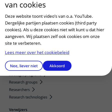
van cookies
Voorbereiden op uw afspraak
Wijzigen patiëntgegevens
Deze website toont video’s van o.a. YouTube.
Opvragen kopie dossier
Dergelijke partijen plaatsen cookies (third party
Bezoektijden
cookies). Als u deze cookies niet wilt kunt u dat hier
aangeven. Wij plaatsen zelf ook cookies om onze
Onderwijs en onderzoek
site te verbeteren.
Onze opleidingen
Lees meer over het cookiebeleid
De Nieuwe Utrechtse School
Stage en opleidingsplaatsen
Nee, liever niet
Akkoord
Research
Strategic programs
Research groups
Researchers
Research technologies
Verwijzers