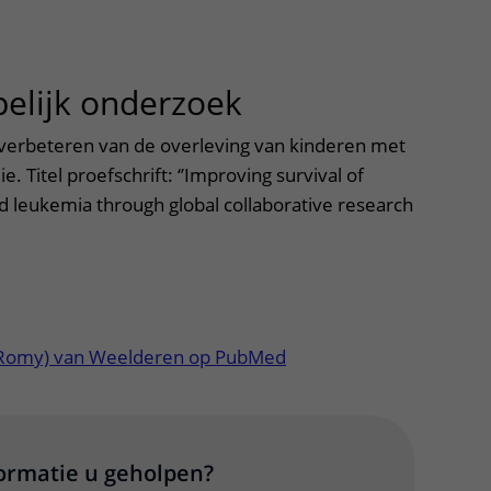
elijk onderzoek
uitklapper, klik
erbeteren van de overleving van kinderen met
 Titel proefschrift: ‘’Improving survival of
d leukemia through global collaborative research
tklapper, klik om te openen
. (Romy) van Weelderen op PubMed
formatie u geholpen?