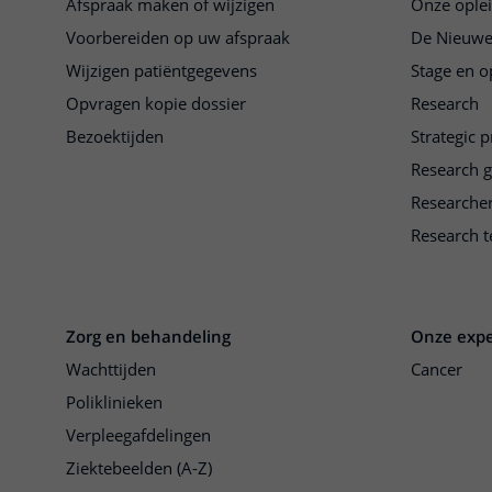
Afspraak maken of wijzigen
Onze ople
Voorbereiden op uw afspraak
De Nieuwe
Wijzigen patiëntgegevens
Stage en o
Opvragen kopie dossier
Research
Bezoektijden
Strategic 
Research 
Researche
Research t
Zorg en behandeling
Onze expe
Wachttijden
Cancer
Poliklinieken
Verpleegafdelingen
Ziektebeelden (A-Z)