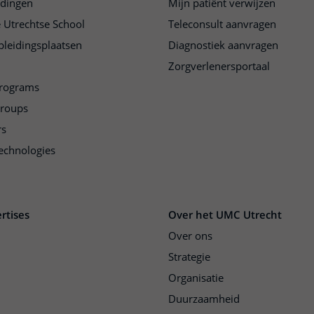
idingen
Mijn patiënt verwijzen
 Utrechtse School
Teleconsult aanvragen
pleidingsplaatsen
Diagnostiek aanvragen
Zorgverlenersportaal
programs
groups
rs
echnologies
rtises
Over het UMC Utrecht
Over ons
Strategie
Organisatie
Duurzaamheid