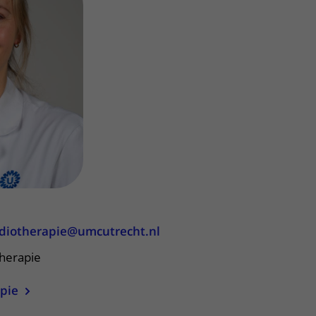
Contact met verpleegafdeling
Het Wilhelmina
Kinderziekenhuis
radiotherapie@umcutrecht.nl
therapie
apie