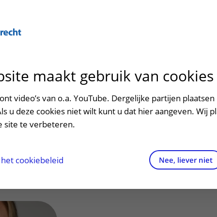
Over U
site maakt gebruik van cookies
n het ziekenhuis
Contact en route
Verwijzers
n
p bezoek in het UMC Utrecht
Mijn UMC Utrecht
Spoed
Patiënt verwijzen
nt video’s van o.a. YouTube. Dergelijke partijen plaatsen 
patiëntportaal
en, R.E. (Romy)
Als u deze cookies niet wilt kunt u dat hier aangeven. Wij p
potheek
Contactgegevens
Teleconsult aanvragen
 site te verbeteren.
inkels en restaurants
Route naar het ziekenhuis
Diagnostiek aanvragen
raak
ciliteiten en voorzieningen
Parkeren
Zorgverlenersportaal
het cookiebeleid
Nee, liever niet
ezoekregels
Wegwijs in het ziekenhuis
aliteit en veiligheid
Contact met polikliniek