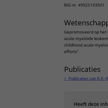
BIG nr. 49925193501
Wetenschapp
Gepromoveerd op het v
acute myeloïde leukemie.
childhood acute myeloi
efforts’’.
Publicaties
ui
> Publicaties van R.E
Heeft deze in