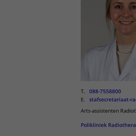
Het Wilhelmina
Bezoektijden
Kinderziekenhuis
Wijzigen patiëntgegevens
T.
088-7558800
E.
stafsecretariaat-
Arts-assistenten Radio
Polikliniek Radiother