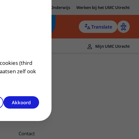
MC Utrecht
Research
Onderwijs
Werken bij het UMC Utrecht
Translate
Mijn UMC Utrecht
cookies (third
laatsen zelf ook
Akkoord
Contact