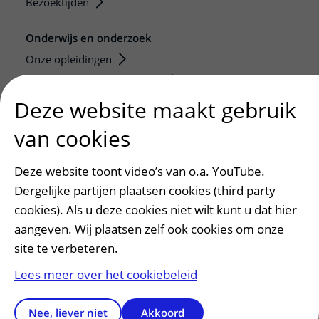
Bezoektijden
Onderwijs en onderzoek
Onze opleidingen
De Nieuwe Utrechtse School
Stage en opleidingsplaatsen
Deze website maakt gebruik
Research
van cookies
Strategic programs
Research groups
Deze website toont video’s van o.a. YouTube.
Researchers
Dergelijke partijen plaatsen cookies (third party
cookies). Als u deze cookies niet wilt kunt u dat hier
Research technologies
aangeven. Wij plaatsen zelf ook cookies om onze
Verwijzers
site te verbeteren.
Mijn patiënt verwijzen
Lees meer over het cookiebeleid
Teleconsult aanvragen
Diagnostiek aanvragen
Nee, liever niet
Akkoord