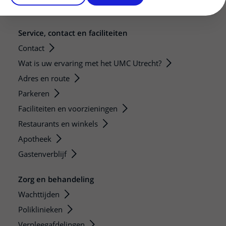
Zorgverlenersportaal
Service, contact en faciliteiten
Contact
Wat is uw ervaring met het UMC Utrecht?
Adres en route
Parkeren
Faciliteiten en voorzieningen
Restaurants en winkels
Apotheek
Gastenverblijf
Zorg en behandeling
Wachttijden
Poliklinieken
Verpleegafdelingen