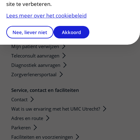
Research groups
site te verbeteren.
Researchers
Lees meer over het cookiebeleid
Research technologies
Nee, liever niet
Akkoord
Verwijzers
Mijn patiënt verwijzen
Teleconsult aanvragen
Diagnostiek aanvragen
Zorgverlenersportaal
Service, contact en faciliteiten
Contact
Wat is uw ervaring met het UMC Utrecht?
Adres en route
Parkeren
Faciliteiten en voorzieningen