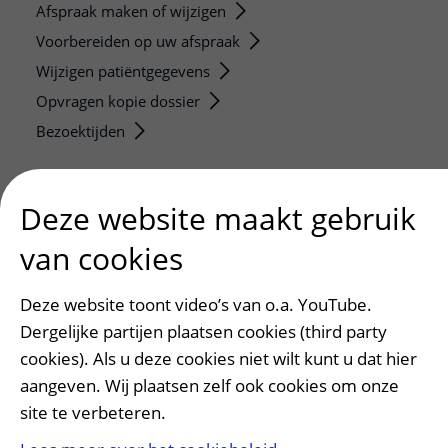
Afspraak maken of wijzigen
Voorbereiden op uw afspraak
Wijzigen patiëntgegevens
Opvragen kopie dossier
Bezoektijden
Onderwijs en onderzoek
Deze website maakt gebruik
Onze opleidingen
De Nieuwe Utrechtse School
van cookies
Stage en opleidingsplaatsen
Research
Deze website toont video’s van o.a. YouTube.
Dergelijke partijen plaatsen cookies (third party
Strategic programs
cookies). Als u deze cookies niet wilt kunt u dat hier
Research groups
aangeven. Wij plaatsen zelf ook cookies om onze
Researchers
site te verbeteren.
Research technologies