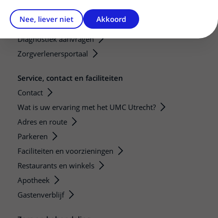
Mijn patiënt verwijzen
Nee, liever niet
Akkoord
Teleconsult aanvragen
Diagnostiek aanvragen
Zorgverlenersportaal
Service, contact en faciliteiten
Contact
Wat is uw ervaring met het UMC Utrecht?
Adres en route
Parkeren
Faciliteiten en voorzieningen
Restaurants en winkels
Apotheek
Gastenverblijf