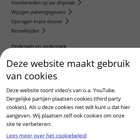
Voorbereiden op uw afspraak
Wijzigen patiëntgegevens
Opvragen kopie dossier
Bezoektijden
Onderwijs en onderzoek
Onze opleidingen
Deze website maakt gebruik
De Nieuwe Utrechtse School
van cookies
Stage en opleidingsplaatsen
Research
Deze website toont video’s van o.a. YouTube.
Strategic programs
Dergelijke partijen plaatsen cookies (third party
Research groups
cookies). Als u deze cookies niet wilt kunt u dat hier
Researchers
aangeven. Wij plaatsen zelf ook cookies om onze
Research technologies
site te verbeteren.
Lees meer over het cookiebeleid
Verwijzers