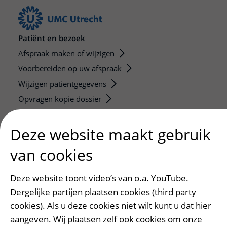
Patiënt en bezoek
Afspraak maken of wijzigen
Voorbereiden op uw afspraak
Wijzigen patiëntgegevens
Opvragen kopie dossier
Bezoektijden
Deze website maakt gebruik
Onderwijs en onderzoek
van cookies
Onze opleidingen
De Nieuwe Utrechtse School
Deze website toont video’s van o.a. YouTube.
Stage en opleidingsplaatsen
Dergelijke partijen plaatsen cookies (third party
Research
cookies). Als u deze cookies niet wilt kunt u dat hier
Strategic programs
aangeven. Wij plaatsen zelf ook cookies om onze