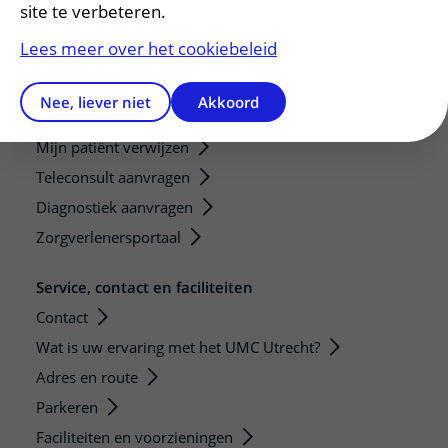
Research groups
site te verbeteren.
Researchers
Lees meer over het cookiebeleid
Research technologies
Nee, liever niet
Akkoord
Verwijzers
Mijn patiënt verwijzen
Teleconsult aanvragen
Diagnostiek aanvragen
Zorgverlenersportaal
Service, contact en faciliteiten
Contact
Wat is uw ervaring met het UMC Utrecht?
Adres en route
Parkeren
Faciliteiten en voorzieningen