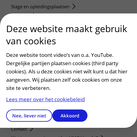
Stage en opleidingsplaatsen
Research
Strategic programs
Deze website maakt gebruik
Research groups
van cookies
Researchers
Research technologies
Deze website toont video’s van o.a. YouTube.
Dergelijke partijen plaatsen cookies (third party
Verwijzers
cookies). Als u deze cookies niet wilt kunt u dat hier
Mijn patiënt verwijzen
aangeven. Wij plaatsen zelf ook cookies om onze
Teleconsult aanvragen
site te verbeteren.
Diagnostiek aanvragen
Lees meer over het cookiebeleid
Zorgverlenersportaal
Nee, liever niet
Akkoord
Service, contact en faciliteiten
Contact