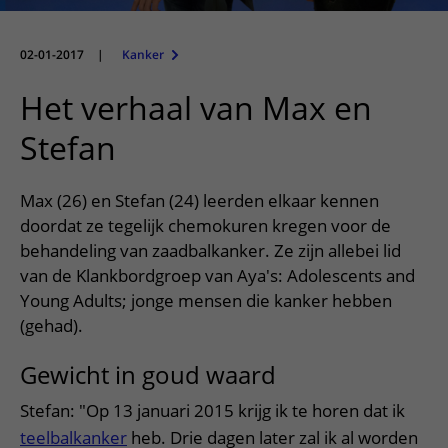
Meer UMC Utrecht
Onderzoeken en diagnostiek
Bloedprikken
Faciliteiten en voorzieningen
Route naar het ziekenhuis
Teleconsult aanvragen
Het Wilhelmina Kinderziekenhuis
Over UMC Utrecht
Wachttijden
Bezoekregels
02-01-2017
|
Kanker
Parkeren
Diagnostiek aanvragen
Research
Bezoektijden
Kwaliteit en veiligheid
Wegwijs in het ziekenhuis
Het verhaal van Max en
Zorgverlenersportaal
Onderwijs
Wijzigen patiëntgegevens
Contact met polikliniek
Stefan
Mijn UMC Utrecht patiëntportaal
Werken bij het UMC Utrecht
Contact met verpleegafdeling
Max (26) en Stefan (24) leerden elkaar kennen
Het Wilhelmina Kinderziekenhuis
doordat ze tegelijk chemokuren kregen voor de
behandeling van zaadbalkanker. Ze zijn allebei lid
van de Klankbordgroep van Aya's: Adolescents and
Young Adults; jonge mensen die kanker hebben
(gehad).
Gewicht in goud waard
Stefan: "Op 13 januari 2015 krijg ik te horen dat ik
teelbalkanker
heb. Drie dagen later zal ik al worden