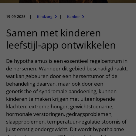
Meer UMC Utrecht
Onderzoeken en diagnostiek
Bloedprikken
Faciliteiten en voorzieningen
Route naar het ziekenhuis
Teleconsult aanvragen
Het Wilhelmina Kinderziekenhuis
Over UMC Utrecht
Wachttijden
Bezoekregels
19-09-2025
|
Kindzorg
|
Kanker
Parkeren
Diagnostiek aanvragen
Research
Bezoektijden
Kwaliteit en veiligheid
Wegwijs in het ziekenhuis
Samen met kinderen
Zorgverlenersportaal
Onderwijs
Wijzigen patiëntgegevens
Contact met polikliniek
leefstijl-app ontwikkelen
Mijn UMC Utrecht patiëntportaal
Werken bij het UMC Utrecht
Contact met verpleegafdeling
De hypothalamus is een essentieel regelcentrum in
Het Wilhelmina Kinderziekenhuis
de hersenen. Wanneer dit gebied beschadigd raakt,
wat kan gebeuren door een hersentumor of de
behandeling daarvan, maar ook door een
genetische of syndromale aandoening, kunnen
kinderen te maken krijgen met uiteenlopende
klachten: extreme honger, gewichtstoename,
hormonale verstoringen, gedragsproblemen,
slaapproblemen, temperatuur-regulatie stoornis of
juist ernstig ondergewicht. Dit wordt hypothalame