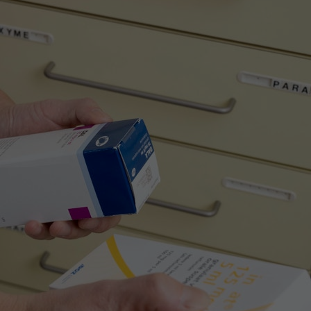
Contact met verpleegafdeling
Het Wilhelmina
Kinderziekenhuis