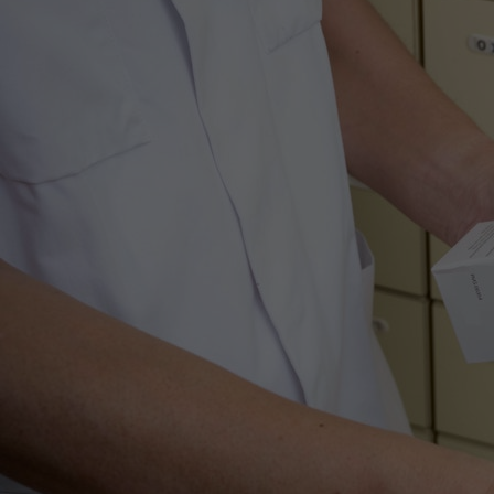
Het Wilhelmina
Bezoektijden
Kinderziekenhuis
Wijzigen patiëntgegevens