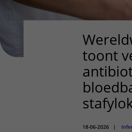
Wereld
toont ve
antibio
bloedba
stafylo
18-06-2026
|
Infe