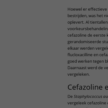
Hoewel er effectieve 
bestrijden, was het ni
oplevert. Al tientallen
voorkeursbehandeling,
cefazoline de eerste 
gerandomiseerde stu
elkaar werden verge
flucloxacilline en ce
goed werken tegen bl
Daarnaast werd de vei
vergeleken.
Cefazoline e
De
Staphylococcus a
vergeleek cefazoline e