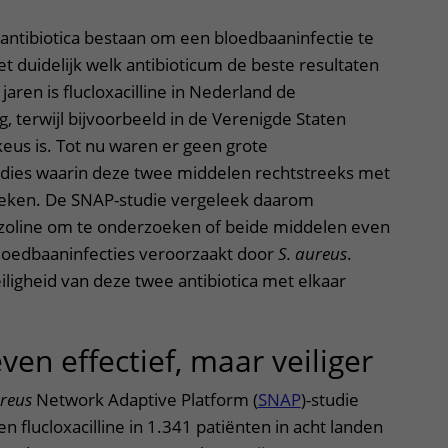
antibiotica bestaan om een bloedbaaninfectie te
et duidelijk welk antibioticum de beste resultaten
 jaren is flucloxacilline in Nederland de
 terwijl bijvoorbeeld in de Verenigde Staten
keus is. Tot nu waren er geen grote
dies waarin deze twee middelen rechtstreeks met
leken. De SNAP-studie vergeleek daarom
fazoline om te onderzoeken of beide middelen even
oedbaaninfecties veroorzaakt door
S. aureus
.
ligheid van deze twee antibiotica met elkaar
ven effectief, maar veiliger
ureus
Network Adaptive Platform (
SNAP
)-studie
n flucloxacilline in 1.341 patiënten in acht landen