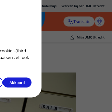
MC Utrecht
Research
Onderwijs
Werken bij het UMC Utrecht
Translate
Mijn UMC Utrecht
cookies (third
laatsen zelf ook
Akkoord