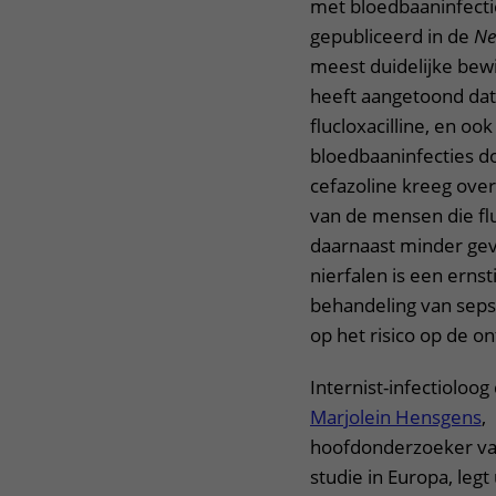
met bloedbaaninfecti
gepubliceerd in de
Ne
meest duidelijke bewij
heeft aangetoond dat 
flucloxacilline, en ook
bloedbaaninfecties d
cefazoline kreeg ove
van de mensen die flu
daarnaast minder geva
nierfalen is een ernst
behandeling van sepsi
op het risico op de o
Internist-infectioloog 
Marjolein Hensgens
,
hoofdonderzoeker va
studie in Europa, legt 