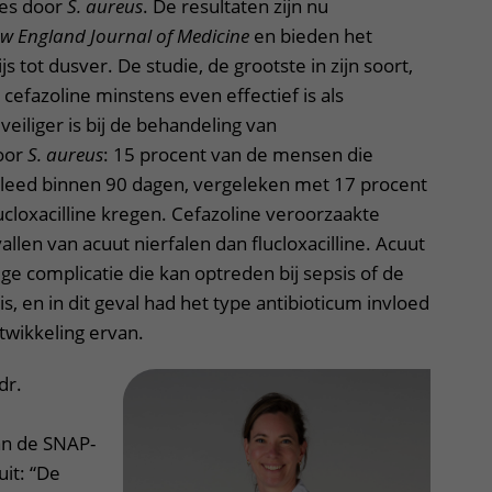
es door
S. aureus
. De resultaten zijn nu
w England Journal of Medicine
en bieden het
s tot dusver. De studie, de grootste in zijn soort,
cefazoline minstens even effectief is als
 veiliger is bij de behandeling van
oor
S. aureus
: 15 procent van de mensen die
rleed binnen 90 dagen, vergeleken met 17 procent
cloxacilline kregen. Cefazoline veroorzaakte
llen van acuut nierfalen dan flucloxacilline. Acuut
ige complicatie die kan optreden bij sepsis of de
s, en in dit geval had het type antibioticum invloed
ntwikkeling ervan.
dr.
n de SNAP-
uit: “De