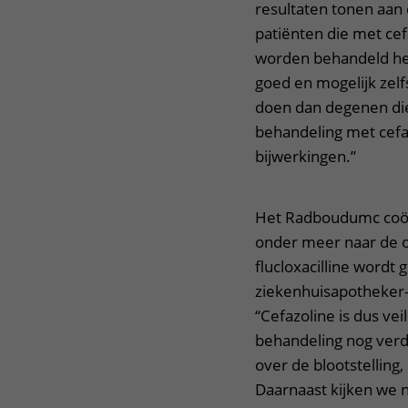
resultaten tonen aan 
patiënten die met cef
worden behandeld he
goed en mogelijk zelf
doen dan degenen die 
behandeling met cefa
bijwerkingen.”
Het Radboudumc coörd
onder meer naar de op
flucloxacilline word
ziekenhuisapotheker-k
“Cefazoline is dus vei
behandeling nog verd
over de blootstelling
Daarnaast kijken we n