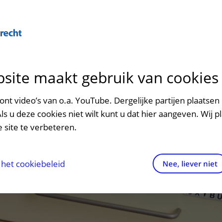
Over U
site maakt gebruik van cookies
n het ziekenhuis
Contact en route
Verwijzers
n
p bezoek in het UMC Utrecht
Mijn UMC Utrecht
Spoed
Patiënt verwijzen
nt video’s van o.a. YouTube. Dergelijke partijen plaatsen 
patiëntportaal
Als u deze cookies niet wilt kunt u dat hier aangeven. Wij p
potheek
Contactgegevens
Teleconsult aanvragen
 site te verbeteren.
inkels en restaurants
Route naar het ziekenhuis
Diagnostiek aanvragen
raak
ciliteiten en voorzieningen
Parkeren
Zorgverlenersportaal
het cookiebeleid
Nee, liever niet
ezoekregels
Wegwijs in het ziekenhuis
aliteit en veiligheid
Contact met polikliniek