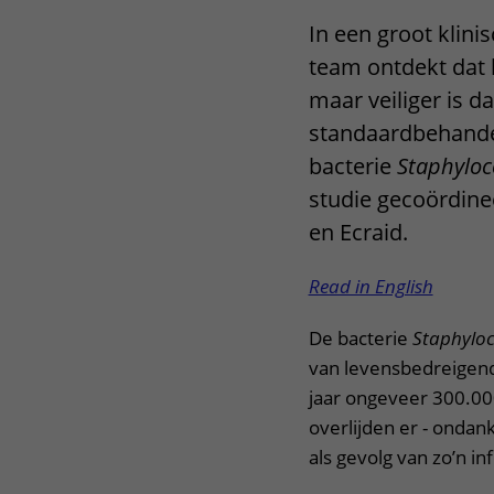
In een groot klini
team ontdekt dat h
maar veiliger is da
standaardbehande
bacterie
Staphyloc
studie gecoördin
en Ecraid.
Read in English
De bacterie
Staphylo
van levensbedreigende
jaar ongeveer 300.00
overlijden er - ondank
als gevolg van zo’n inf