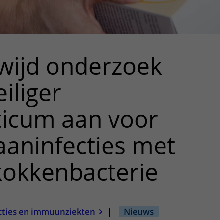
wijd onderzoek
iliger
ticum aan voor
aninfecties met
kokkenbacterie
cties en immuunziekten
|
Nieuws