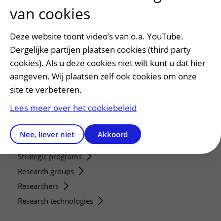
van cookies
Voorbereiden op uw afspraak
Wijzigen patiëntgegevens
Deze website toont video’s van o.a. YouTube.
Opvragen kopie dossier
Dergelijke partijen plaatsen cookies (third party
Bezoektijden
cookies). Als u deze cookies niet wilt kunt u dat hier
aangeven. Wij plaatsen zelf ook cookies om onze
Onderwijs en onderzoek
site te verbeteren.
Onze opleidingen
Lees meer over het cookiebeleid
De Nieuwe Utrechtse School
Stage en opleidingsplaatsen
Nee, liever niet
Akkoord
Research
Strategic programs
Research groups
Researchers
Research technologies