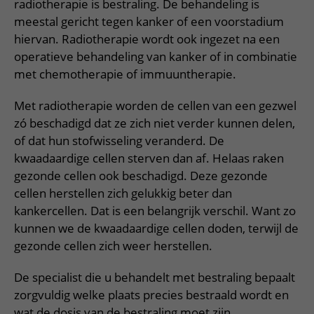
Meer UMC Utrecht
Onderzoeken en diagnostiek
radiotherapie is bestraling. De behandeling is
Bloedprikken
Faciliteiten en voorzieningen
Route naar het ziekenhuis
Teleconsult aanvragen
meestal gericht tegen kanker of een voorstadium
Het Wilhelmina Kinderziekenhuis
Over UMC Utrecht
Wachttijden
Bezoekregels
hiervan. Radiotherapie wordt ook ingezet na een
Parkeren
Diagnostiek aanvragen
Research
operatieve behandeling van kanker of in combinatie
Bezoektijden
Kwaliteit en veiligheid
Wegwijs in het ziekenhuis
Zorgverlenersportaal
met chemotherapie of immuuntherapie.
Onderwijs
Wijzigen patiëntgegevens
Contact met polikliniek
Met radiotherapie worden de cellen van een gezwel
Mijn UMC Utrecht patiëntportaal
Werken bij het UMC Utrecht
Contact met verpleegafdeling
zó beschadigd dat ze zich niet verder kunnen delen,
of dat hun stofwisseling veranderd. De
Het Wilhelmina Kinderziekenhuis
kwaadaardige cellen sterven dan af. Helaas raken
gezonde cellen ook beschadigd. Deze gezonde
cellen herstellen zich gelukkig beter dan
kankercellen. Dat is een belangrijk verschil. Want zo
kunnen we de kwaadaardige cellen doden, terwijl de
gezonde cellen zich weer herstellen.
De specialist die u behandelt met bestraling bepaalt
zorgvuldig welke plaats precies bestraald wordt en
wat de dosis van de bestraling moet zijn.