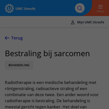
Naar hoofdinhoud
Over UMC
Werken bij het UMC
Research
Onderwijs
Utrecht
Utrecht
menu
Mijn UMC Utrecht
Translate
UMC Utrecht
Terug
Home
Bestraling bij sarcomen
Zorg en behandeling
BEHANDELING
Ziekten en aandoeningen
Afspraak en opname
Behandelingen
Afspraak maken of wijzigen
In het ziekenhuis
Radiotherapie is een medische behandeling met
Poliklinieken
Bezoek aan de polikliniek
Op bezoek in het UMC Utrecht
Contact en route
röntgenstraling, radioactieve straling of een
Verpleegafdelingen
Opname in het ziekenhuis
combinatie van deze twee. Een ander woord voor
Apotheek
Spoed
Verwijzers
radiotherapie is bestraling. De behandeling is
Onze zorgverleners
Voorbereiding op uw afspraak
Winkels en restaurants
Contactgegevens
meestal gericht tegen kanker. Het doel van
Patiënt verwijzen