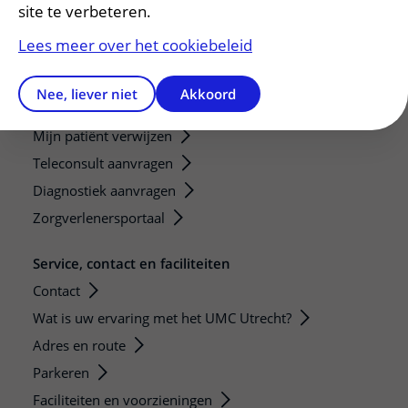
Research groups
site te verbeteren.
Researchers
Lees meer over het cookiebeleid
Research technologies
Nee, liever niet
Akkoord
Verwijzers
Mijn patiënt verwijzen
Teleconsult aanvragen
Diagnostiek aanvragen
Zorgverlenersportaal
Service, contact en faciliteiten
Contact
Wat is uw ervaring met het UMC Utrecht?
Adres en route
Parkeren
Faciliteiten en voorzieningen