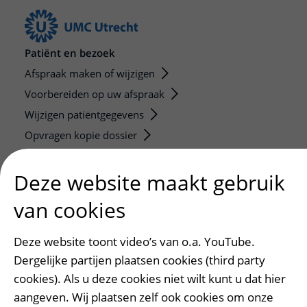
Patiënt en bezoek
Afspraak maken of wijzigen
Voorbereiden op uw afspraak
Wijzigen patiëntgegevens
Opvragen kopie dossier
Bezoektijden
Deze website maakt gebruik
Onderwijs en onderzoek
van cookies
Onze opleidingen
De Nieuwe Utrechtse School
Deze website toont video’s van o.a. YouTube.
Stage en opleidingsplaatsen
Dergelijke partijen plaatsen cookies (third party
Research
cookies). Als u deze cookies niet wilt kunt u dat hier
Strategic programs
aangeven. Wij plaatsen zelf ook cookies om onze