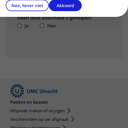
Nee, liever niet
Akkoord
Heeft deze informatie u geholpen?
Ja
Nee
Patiënt en bezoek
Afspraak maken of wijzigen
Voorbereiden op uw afspraak
Wijzigen patiëntgegevens