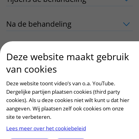
Na de behandeling
uitklapper, klik om
Bij het UMC Utrecht
uitklapper, klik o
Deze website maakt gebruik
van cookies
Wachttijden
uitklapper, klik om te ope
Deze website toont video’s van o.a. YouTube.
Dergelijke partijen plaatsen cookies (third party
Meer weten
uitklapper, klik om te ope
cookies). Als u deze cookies niet wilt kunt u dat hier
aangeven. Wij plaatsen zelf ook cookies om onze
site te verbeteren.
Contact
uitklapper, klik om te openen
Lees meer over het cookiebeleid