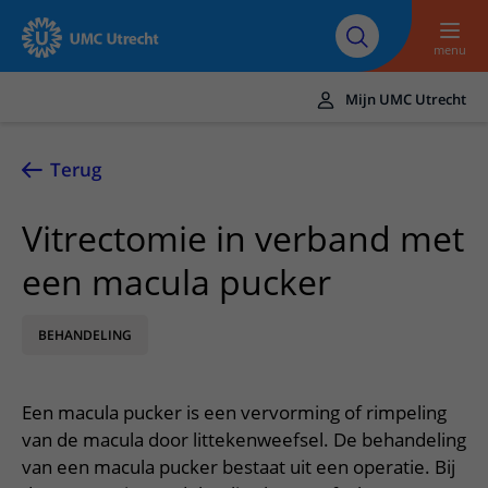
Naar hoofdinhoud
Over UMC
Werken bij het UMC
Research
Onderwijs
Utrecht
Utrecht
menu
Mijn UMC Utrecht
Translate
UMC Utrecht
Terug
Home
Vitrectomie in verband met
Zorg en behandeling
een macula pucker
Ziekten en aandoeningen
Afspraak en opname
Behandelingen
BEHANDELING
Afspraak maken of wijzigen
In het ziekenhuis
Poliklinieken
Bezoek aan de polikliniek
Op bezoek in het UMC Utrecht
Contact en route
Een macula pucker is een vervorming of rimpeling
Verpleegafdelingen
Opname in het ziekenhuis
Apotheek
Spoed
van de macula door littekenweefsel. De behandeling
Verwijzers
Onze zorgverleners
Voorbereiding op uw afspraak
van een macula pucker bestaat uit een operatie. Bij
Winkels en restaurants
Contactgegevens
Patiënt verwijzen