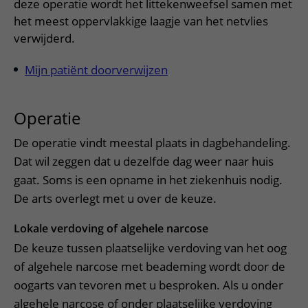
Meer UMC Utrecht
Onderzoeken en diagnostiek
deze operatie wordt het littekenweefsel samen met
Bloedprikken
Faciliteiten en voorzieningen
Route naar het ziekenhuis
Teleconsult aanvragen
het meest oppervlakkige laagje van het netvlies
Het Wilhelmina Kinderziekenhuis
Over UMC Utrecht
Wachttijden
Bezoekregels
verwijderd.
Parkeren
Diagnostiek aanvragen
Research
Bezoektijden
Kwaliteit en veiligheid
Wegwijs in het ziekenhuis
Zorgverlenersportaal
Mijn patiënt doorverwijzen
Onderwijs
Wijzigen patiëntgegevens
Contact met polikliniek
Mijn UMC Utrecht patiëntportaal
Werken bij het UMC Utrecht
Operatie
Contact met verpleegafdeling
Het Wilhelmina Kinderziekenhuis
De operatie vindt meestal plaats in dagbehandeling.
Dat wil zeggen dat u dezelfde dag weer naar huis
gaat. Soms is een opname in het ziekenhuis nodig.
De arts overlegt met u over de keuze.
Lokale verdoving of algehele narcose
De keuze tussen plaatselijke verdoving van het oog
of algehele narcose met beademing wordt door de
oogarts van tevoren met u besproken. Als u onder
algehele narcose of onder plaatselijke verdoving