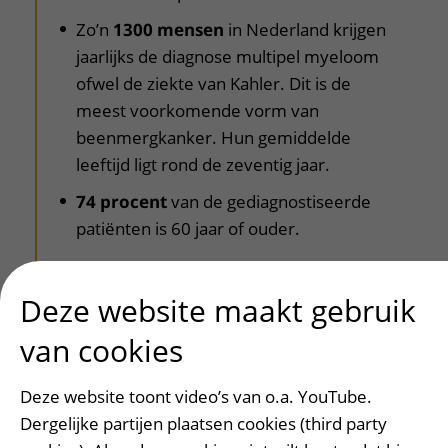
Zo’n
1300 mensen
in Nederland krijgen
jaarlijks de diagnose multipel myeloom
ofwel de ziekte van Kahler. Dit is de
meest voorkomende vorm van
beenmergkanker. Hun gemiddelde
leeftijd ligt rond de zeventig jaar.
74 procent
van de gediagnostiseerde
patiënten is 60 jaar of ouder.
Deze website maakt gebruik
van cookies
Patiëntervaringen
Deze website toont video’s van o.a. YouTube.
Dergelijke partijen plaatsen cookies (third party