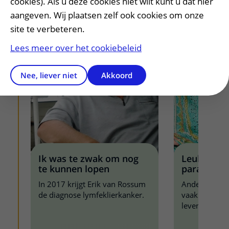
cookies). Als u deze cookies niet wilt kunt u dat hier
aangeven. Wij plaatsen zelf ook cookies om onze
site te verbeteren.
Lees meer over het cookiebeleid
Nee, liever niet
Akkoord
Ik was te zwak om nog
Leukemie 
te kunnen lopen
paraat vo
In 2017 krijgt Erik van Rossum
Andere patië
de diagnose lymfeklierkanker.
vaak binnen 
levensverhaa