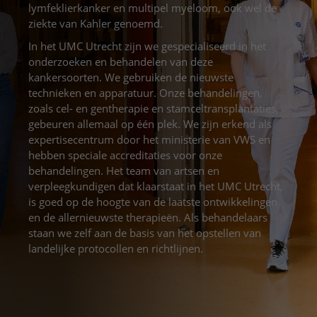
Meer UMC Utrecht
Onderzoeken en diagnostiek
Bloedprikken
lymfeklierkanker en multipel myeloom, ook wel de
Faciliteiten en voorzieningen
Route naar het ziekenhuis
Teleconsult aanvragen
ziekte van Kahler genoemd.
Het Wilhelmina Kinderziekenhuis
Over UMC Utrecht
Wachttijden
Bezoekregels
Parkeren
Diagnostiek aanvragen
In het UMC Utrecht zijn we gespecialiseerd in het
Research
Bezoektijden
onderzoeken en behandelen van deze
Kwaliteit en veiligheid
Wegwijs in het ziekenhuis
Zorgverlenersportaal
kankersoorten. We gebruiken de nieuwste
Onderwijs
Wijzigen patiëntgegevens
Contact met polikliniek
technieken en apparatuur. Onze behandelingen,
zoals cel- en gentherapie en stamceltransplantaties,
Mijn UMC Utrecht patiëntportaal
Werken bij het UMC Utrecht
Contact met verpleegafdeling
gebeuren allemaal op één plek. We zijn erkend als
expertisecentrum door het ministerie van VWS en
Het Wilhelmina Kinderziekenhuis
hebben speciale accreditaties voor onze
behandelingen. Het team van artsen en
verpleegkundigen dat klaarstaat in het UMC Utrecht,
is goed op de hoogte van de laatste ontwikkelingen
en de allernieuwste therapieën. Als behandelaars
staan we zelf aan de basis van het opstellen van
landelijke protocollen en richtlijnen.