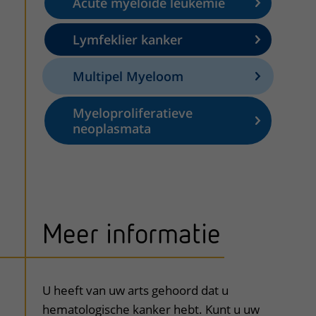
Acute myeloïde leukemie
Lymfeklier kanker
Multipel Myeloom
Myeloproliferatieve
neoplasmata
Meer informatie
uitklapper, klik om te openen
U heeft van uw arts gehoord dat u
hematologische kanker hebt. Kunt u uw