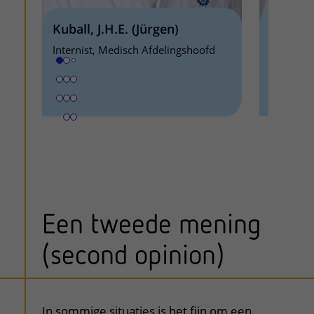
Kuball, J.H.E. (Jürgen)
Minnem
Internist, Medisch Afdelingshoofd
Internis
Een tweede mening
(second opinion)
uitklapper, klik om te openen
In sommige situaties is het fijn om een