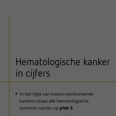
Hematologische kanker
in cijfers
uitklapper, klik om te openen
In het rijtje van meest voorkomende
kankers staan alle hematologische
tumoren samen op
plek 5
.