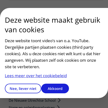
Deze website maakt gebruik
van cookies
Patiënt en bezoek
Deze website toont video’s van o.a. YouTube.
Afspraak maken of wijzigen
Dergelijke partijen plaatsen cookies (third party
Voorbereiden op uw afspraak
cookies). Als u deze cookies niet wilt kunt u dat hier
Wijzigen patiëntgegevens
aangeven. Wij plaatsen zelf ook cookies om onze
site te verbeteren.
Opvragen kopie dossier
Bezoektijden
Lees meer over het cookiebeleid
Onderwijs en onderzoek
Nee, liever niet
Akkoord
Onze opleidingen
De Nieuwe Utrechtse School
Stage en opleidingsplaatsen