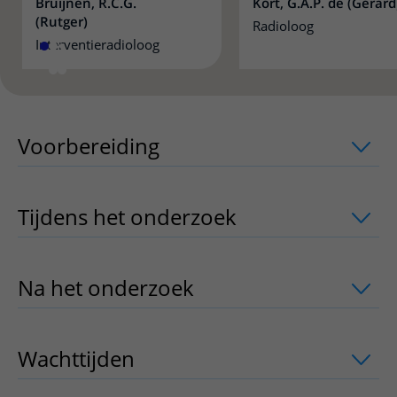
Bruijnen, R.C.G.
Kort, G.A.P. de (Gerard
(Rutger)
Radioloog
Interventieradioloog
Voorbereiding
uitklapper, klik om te 
Tijdens het onderzoek
uitklapper, klik
Na het onderzoek
uitklapper, klik om 
Wachttijden
uitklapper, klik om te ope