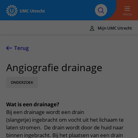
Naar hoofdinhoud
Over UMC
Werken bij het UMC
Research
Onderwijs
Utrecht
Utrecht
menu
Mijn UMC Utrecht
Translate
UMC Utrecht
Terug
Home
Angiografie drainage
Zorg en behandeling
ONDERZOEK
Ziekten en aandoeningen
Afspraak en opname
Behandelingen
Afspraak maken of wijzigen
In het ziekenhuis
Wat is een drainage?
Poliklinieken
Bezoek aan de polikliniek
Op bezoek in het UMC Utrecht
Contact en route
Bij een drainage wordt een drain
Verpleegafdelingen
Opname in het ziekenhuis
(slangetje) ingebracht om vocht uit het lichaam te
Apotheek
Spoed
Verwijzers
laten stromen. De drain wordt door de huid naar
Onze zorgverleners
Voorbereiding op uw afspraak
Winkels en restaurants
Contactgegevens
binnen ingebracht. Bij het plaatsen van een drain
Patiënt verwijzen