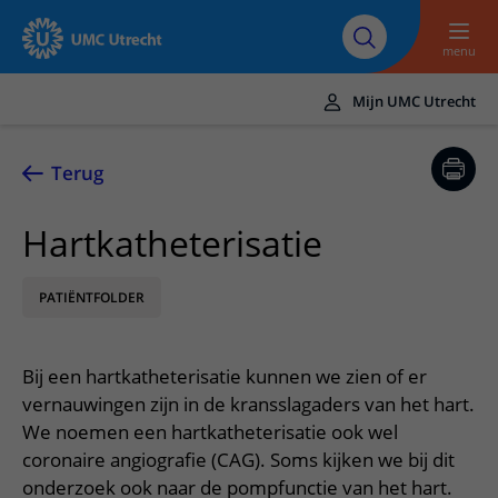
Naar hoofdinhoud
Over UMC
Werken bij het UMC
Research
Onderwijs
Utrecht
Utrecht
menu
Mijn UMC Utrecht
Translate
UMC Utrecht
Terug
Home
Hartkatheterisatie
Zorg en behandeling
PATIËNTFOLDER
Ziekten en aandoeningen
Afspraak en opname
Behandelingen
Afspraak maken of wijzigen
In het ziekenhuis
Bij een hartkatheterisatie kunnen we zien of er
Poliklinieken
Bezoek aan de polikliniek
Op bezoek in het UMC Utrecht
Contact en route
vernauwingen zijn in de kransslagaders van het hart.
Verpleegafdelingen
Opname in het ziekenhuis
We noemen een hartkatheterisatie ook wel
Apotheek
Spoed
Verwijzers
coronaire angiografie (CAG). Soms kijken we bij dit
Onze zorgverleners
Voorbereiding op uw afspraak
Winkels en restaurants
Contactgegevens
onderzoek ook naar de pompfunctie van het hart.
Patiënt verwijzen