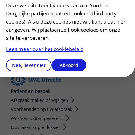
Heeft deze informatie u geholpen?
Deze website toont video’s van o.a. YouTube.
Ja
Nee
Dergelijke partijen plaatsen cookies (third party
cookies). Als u deze cookies niet wilt kunt u dat hier
aangeven. Wij plaatsen zelf ook cookies om onze
site te verbeteren.
Lees meer over het cookiebeleid
Nee, liever niet
Akkoord
Patiënt en bezoek
Afspraak maken of wijzigen
Voorbereiden op uw afspraak
Wijzigen patiëntgegevens
Opvragen kopie dossier