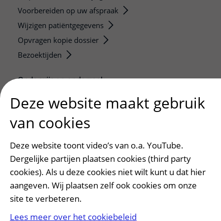
Voorbereiden op uw afspraak
Wijzigen patiëntgegevens
Opvragen kopie dossier
Bezoektijden
Onderwijs en onderzoek
Onze opleidingen
Deze website maakt gebruik
De Nieuwe Utrechtse School
van cookies
Stage en opleidingsplaatsen
Research
Deze website toont video’s van o.a. YouTube.
Strategic programs
Dergelijke partijen plaatsen cookies (third party
Research groups
cookies). Als u deze cookies niet wilt kunt u dat hier
Researchers
aangeven. Wij plaatsen zelf ook cookies om onze
site te verbeteren.
Research technologies
Lees meer over het cookiebeleid