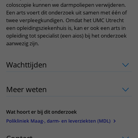
Meer UMC Utrecht
Onderzoeken en diagnostiek
Bloedprikken
coloscopie kunnen we darmpoliepen verwijderen.
Faciliteiten en voorzieningen
Route naar het ziekenhuis
Teleconsult aanvragen
Een arts voert dit onderzoek uit samen met één of
Het Wilhelmina Kinderziekenhuis
Over UMC Utrecht
Wachttijden
Bezoekregels
Parkeren
Diagnostiek aanvragen
twee verpleegkundigen. Omdat het UMC Utrecht
Research
Bezoektijden
Kwaliteit en veiligheid
een opleidingsziekenhuis is, kan er ook een arts in
Wegwijs in het ziekenhuis
Zorgverlenersportaal
opleiding tot specialist (een aios) bij het onderzoek
Onderwijs
Wijzigen patiëntgegevens
Contact met polikliniek
aanwezig zijn.
Mijn UMC Utrecht patiëntportaal
Werken bij het UMC Utrecht
Contact met verpleegafdeling
Het Wilhelmina Kinderziekenhuis
Wachttijden
uitklapper, klik om te ope
Meer weten
uitklapper, klik om te ope
Wat hoort er bij dit onderzoek
Polikliniek Maag-, darm- en leverziekten (MDL)