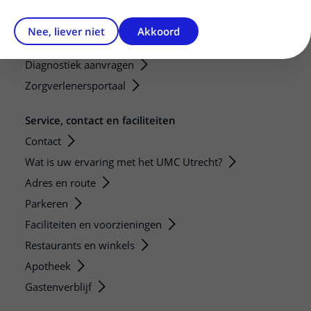
Verwijzers
Mijn patiënt verwijzen
Nee, liever niet
Akkoord
Teleconsult aanvragen
Diagnostiek aanvragen
Zorgverlenersportaal
Service, contact en faciliteiten
Contact
Wat is uw ervaring met het UMC Utrecht?
Adres en route
Parkeren
Faciliteiten en voorzieningen
Restaurants en winkels
Apotheek
Gastenverblijf