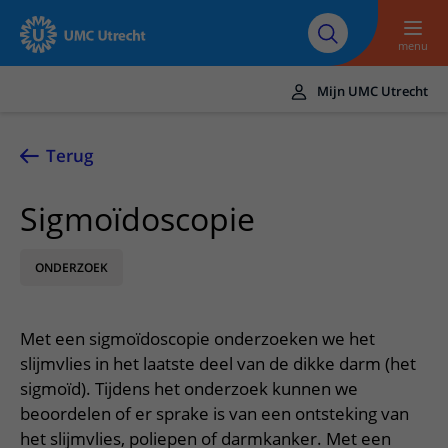
Naar hoofdinhoud
Over UMC
Werken bij het UMC
Research
Onderwijs
Utrecht
Utrecht
menu
Mijn UMC Utrecht
Translate
UMC Utrecht
Terug
Home
Sigmoïdoscopie
Zorg en behandeling
ONDERZOEK
Ziekten en aandoeningen
Afspraak en opname
Behandelingen
Afspraak maken of wijzigen
In het ziekenhuis
Met een sigmoïdoscopie onderzoeken we het
Poliklinieken
Bezoek aan de polikliniek
Op bezoek in het UMC Utrecht
Contact en route
slijmvlies in het laatste deel van de dikke darm (het
Verpleegafdelingen
Opname in het ziekenhuis
sigmoïd). Tijdens het onderzoek kunnen we
Apotheek
Spoed
Verwijzers
beoordelen of er sprake is van een ontsteking van
Onze zorgverleners
Voorbereiding op uw afspraak
Winkels en restaurants
Contactgegevens
het slijmvlies, poliepen of darmkanker. Met een
Patiënt verwijzen