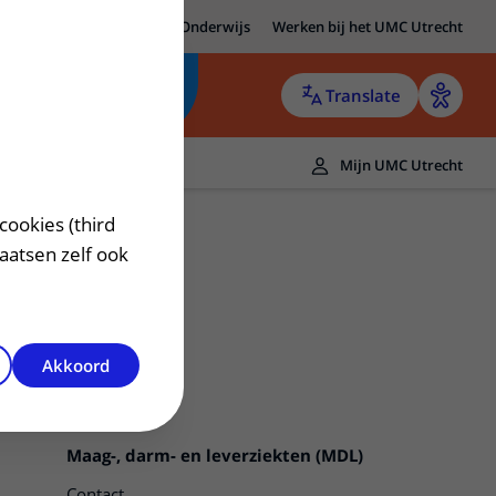
MC Utrecht
Research
Onderwijs
Werken bij het UMC Utrecht
Translate
Mijn UMC Utrecht
cookies (third
laatsen zelf ook
Akkoord
Maag-, darm- en leverziekten (MDL)
Contact