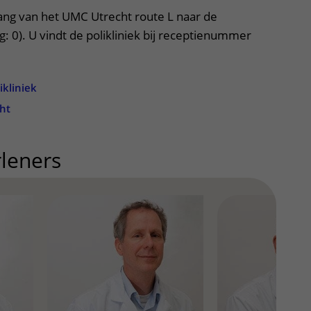
ang van het UMC Utrecht route L naar de
g: 0). U vindt de polikliniek bij receptienummer
ikliniek
ht
leners
uitklapper, klik om te op