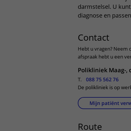
darmstelsel. U kunt
Het Wilhelmina
Bezoektijden
Kinderziekenhuis
diagnose en passe
Wijzigen patiëntgegevens
Contact
uitkl
Hebt u vragen? Neem d
afspraak hebt u een verw
Polikliniek Maag-,
T.
088 75 562 76
De polikliniek is op we
Mijn patiënt ver
Route
uitklap