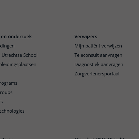
 en onderzoek
Verwijzers
idingen
Mijn patiënt verwijzen
 Utrechtse School
Teleconsult aanvragen
pleidingsplaatsen
Diagnostiek aanvragen
Zorgverlenersportaal
programs
groups
rs
echnologies