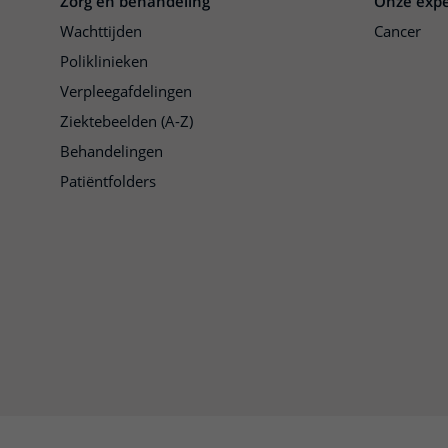
Zorg en behandeling
Onze expe
Wachttijden
Cancer
Poliklinieken
Verpleegafdelingen
Ziektebeelden (A-Z)
Behandelingen
Patiëntfolders