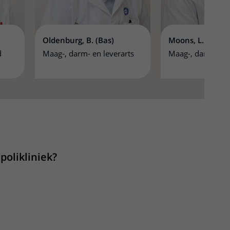
Oldenburg, B. (Bas)
Moons, L.M.G. (
d
Maag-, darm- en leverarts
Maag-, darm- en 
itklapper, klik om te openen
polikliniek?