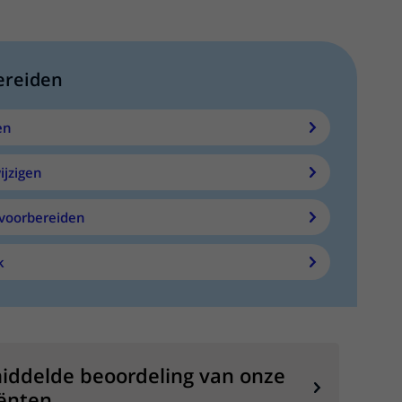
ereiden
en
ijzigen
voorbereiden
k
iddelde beoordeling van onze
ënten