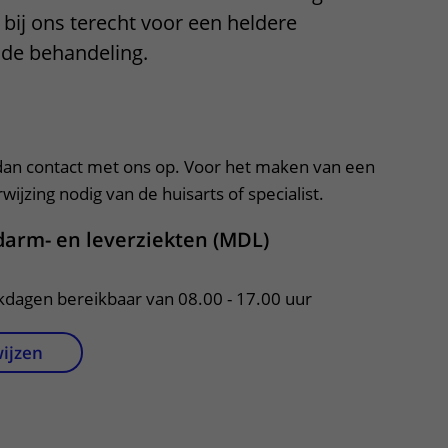
 bij ons terecht voor een heldere
Contact met verpleegafdeling
nde behandeling.
Het Wilhelmina
Kinderziekenhuis
apper, klik om te openen
an contact met ons op. Voor het maken van een
ijzing nodig van de huisarts of specialist.
 darm- en leverziekten (MDL)
rkdagen bereikbaar van 08.00 - 17.00 uur
wijzen
per, klik om te openen