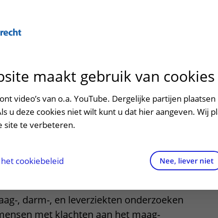
Over U
site maakt gebruik van cookies
n het ziekenhuis
Contact en route
Verwijzers
n
p bezoek in het UMC Utrecht
Mijn UMC Utrecht
Spoed
Patiënt verwijzen
nt video’s van o.a. YouTube. Dergelijke partijen plaatsen 
patiëntportaal
darm- en
Als u deze cookies niet wilt kunt u dat hier aangeven. Wij p
potheek
Contactgegevens
Teleconsult aanvragen
 site te verbeteren.
ekten (MDL)
inkels en restaurants
Route naar het ziekenhuis
Diagnostiek aanvragen
raak
ciliteiten en voorzieningen
Parkeren
Zorgverlenersportaal
het cookiebeleid
Nee, liever niet
ezoekregels
Wegwijs in het ziekenhuis
aag-, darm-, en leverziekten onderzoeken
aliteit en veiligheid
Contact met polikliniek
mensen met klachten aan het maag-