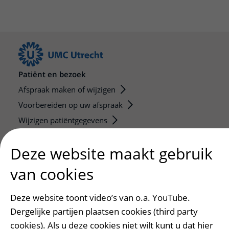
Patiënt en bezoek
Afspraak maken of wijzigen
Voorbereiden op uw afspraak
Wijzigen patiëntgegevens
Opvragen kopie dossier
Deze website maakt gebruik
Bezoektijden
van cookies
Onderwijs en onderzoek
Onze opleidingen
Deze website toont video’s van o.a. YouTube.
De Nieuwe Utrechtse School
Dergelijke partijen plaatsen cookies (third party
Stage en opleidingsplaatsen
cookies). Als u deze cookies niet wilt kunt u dat hier