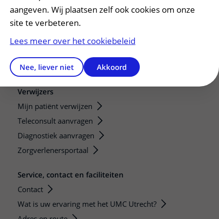
Research
aangeven. Wij plaatsen zelf ook cookies om onze
site te verbeteren.
Strategic programs
Research groups
Lees meer over het cookiebeleid
Researchers
Nee, liever niet
Akkoord
Research technologies
Verwijzers
Mijn patiënt verwijzen
Teleconsult aanvragen
Diagnostiek aanvragen
Zorgverlenersportaal
Service, contact en faciliteiten
Contact
Wat is uw ervaring met het UMC Utrecht?
Adres en route