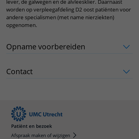
Meer UMC Utrecht
Onderzoeken en diagnostiek
lever, de galwegen en de alvleesklier. Daarnaast
Bloedprikken
Faciliteiten en voorzieningen
Route naar het ziekenhuis
Teleconsult aanvragen
worden op verpleegafdeling D2 oost patiënten voor
Het Wilhelmina Kinderziekenhuis
Over UMC Utrecht
Wachttijden
Bezoekregels
andere specialismen (met name nierziekten)
Parkeren
Diagnostiek aanvragen
Research
opgenomen.
Bezoektijden
Kwaliteit en veiligheid
Wegwijs in het ziekenhuis
Zorgverlenersportaal
Onderwijs
Wijzigen patiëntgegevens
Contact met polikliniek
Opname voorbereiden
uitklapper, kli
Mijn UMC Utrecht patiëntportaal
Werken bij het UMC Utrecht
Contact met verpleegafdeling
Het Wilhelmina Kinderziekenhuis
Contact
uitklapper, klik om te openen
Patiënt en bezoek
Afspraak maken of wijzigen