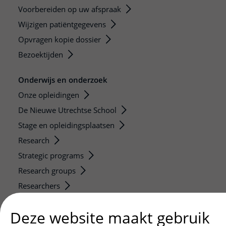
Voorbereiden op uw afspraak
Wijzigen patiëntgegevens
Opvragen kopie dossier
Bezoektijden
Onderwijs en onderzoek
Onze opleidingen
De Nieuwe Utrechtse School
Stage en opleidingsplaatsen
Research
Strategic programs
Research groups
Researchers
Research technologies
Deze website maakt gebruik