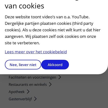
Verwijzers
van cookies
Mijn patiënt verwijzen
Teleconsult aanvragen
Deze website toont video’s van o.a. YouTube.
Diagnostiek aanvragen
Dergelijke partijen plaatsen cookies (third party
Zorgverlenersportaal
cookies). Als u deze cookies niet wilt kunt u dat hier
aangeven. Wij plaatsen zelf ook cookies om onze
Service, contact en faciliteiten
site te verbeteren.
Contact
Lees meer over het cookiebeleid
Wat is uw ervaring met het UMC Utrecht?
Adres en route
Nee, liever niet
Akkoord
Parkeren
Faciliteiten en voorzieningen
Restaurants en winkels
Apotheek
Gastenverblijf