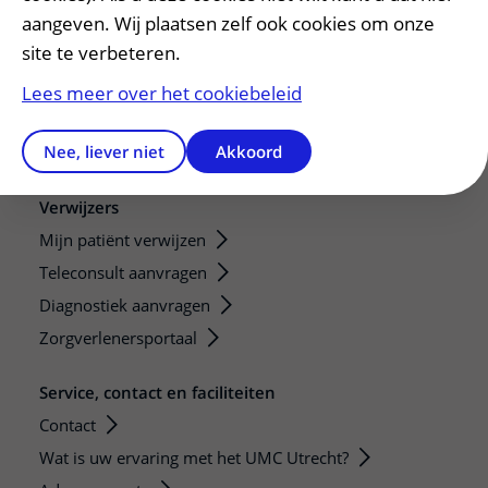
aangeven. Wij plaatsen zelf ook cookies om onze
Research
site te verbeteren.
Strategic programs
Research groups
Lees meer over het cookiebeleid
Researchers
Nee, liever niet
Akkoord
Research technologies
Verwijzers
Mijn patiënt verwijzen
Teleconsult aanvragen
Diagnostiek aanvragen
Zorgverlenersportaal
Service, contact en faciliteiten
Contact
Wat is uw ervaring met het UMC Utrecht?