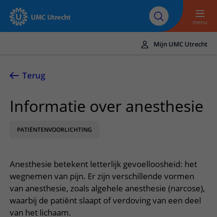
Naar hoofdinhoud
Over UMC
Werken bij het UMC
Research
Onderwijs
Utrecht
Utrecht
menu
Mijn UMC Utrecht
Translate
UMC Utrecht
Terug
Home
Informatie over anesthesie
Zorg en behandeling
PATIËNTENVOORLICHTING
Ziekten en aandoeningen
Afspraak en opname
Behandelingen
Afspraak maken of wijzigen
In het ziekenhuis
Anesthesie betekent letterlijk gevoelloosheid: het
Poliklinieken
Bezoek aan de polikliniek
Op bezoek in het UMC Utrecht
Contact en route
wegnemen van pijn. Er zijn verschillende vormen
Verpleegafdelingen
Opname in het ziekenhuis
van anesthesie, zoals algehele anesthesie (narcose),
Apotheek
Spoed
Verwijzers
waarbij de patiënt slaapt of verdoving van een deel
Onze zorgverleners
Voorbereiding op uw afspraak
Winkels en restaurants
Contactgegevens
van het lichaam.
Patiënt verwijzen