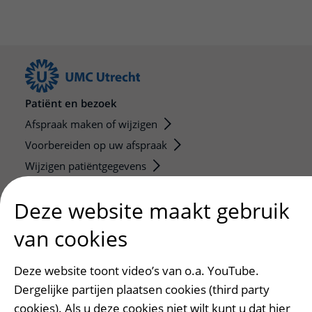
Patiënt en bezoek
Afspraak maken of wijzigen
Voorbereiden op uw afspraak
Wijzigen patiëntgegevens
Opvragen kopie dossier
Deze website maakt gebruik
Bezoektijden
van cookies
Onderwijs en onderzoek
Onze opleidingen
Deze website toont video’s van o.a. YouTube.
De Nieuwe Utrechtse School
Dergelijke partijen plaatsen cookies (third party
Stage en opleidingsplaatsen
cookies). Als u deze cookies niet wilt kunt u dat hier