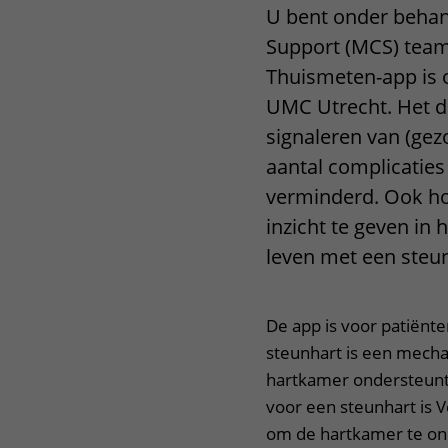
U bent onder behand
Het Wilhelmina
Bezoektijden
Support (MCS) team
Kinderziekenhuis
Wijzigen patiëntgegevens
Thuismeten-app is 
UMC Utrecht. Het do
signaleren van (ge
aantal complicati
verminderd. Ook ho
inzicht te geven in
leven met een steu
De app is voor patiënt
steunhart is een mecha
hartkamer ondersteunt
voor een steunhart is V
om de hartkamer te on