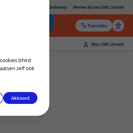
MC Utrecht
Research
Onderwijs
Werken bij het UMC Utrecht
Translate
Mijn UMC Utrecht
cookies (third
laatsen zelf ook
Akkoord