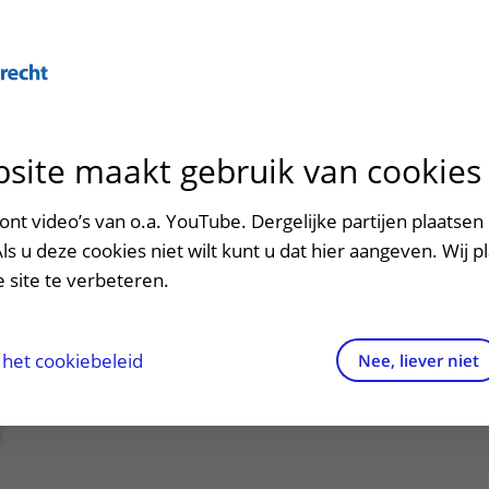
Over U
site maakt gebruik van cookies
n het ziekenhuis
Contact en route
Verwijzers
n
p bezoek in het UMC Utrecht
Mijn UMC Utrecht
Spoed
Patiënt verwijzen
nt video’s van o.a. YouTube. Dergelijke partijen plaatsen 
patiëntportaal
nitoring bij
Als u deze cookies niet wilt kunt u dat hier aangeven. Wij p
potheek
Contactgegevens
Teleconsult aanvragen
 site te verbeteren.
en met een
inkels en restaurants
Route naar het ziekenhuis
Diagnostiek aanvragen
raak
ciliteiten en voorzieningen
Parkeren
Zorgverlenersportaal
het cookiebeleid
Nee, liever niet
rt
ezoekregels
Wegwijs in het ziekenhuis
aliteit en veiligheid
Contact met polikliniek