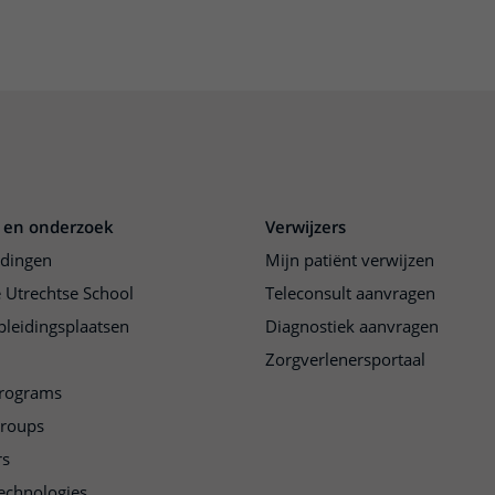
 en onderzoek
Verwijzers
idingen
Mijn patiënt verwijzen
 Utrechtse School
Teleconsult aanvragen
pleidingsplaatsen
Diagnostiek aanvragen
Zorgverlenersportaal
programs
groups
rs
echnologies