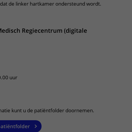
mdat de linker hartkamer ondersteund wordt.
apper, klik om te openen
Medisch Regiecentrum (digitale
0.00 uur
itklapper, klik om te openen
matie kunt u de patiëntfolder doornemen.
patiëntfolder