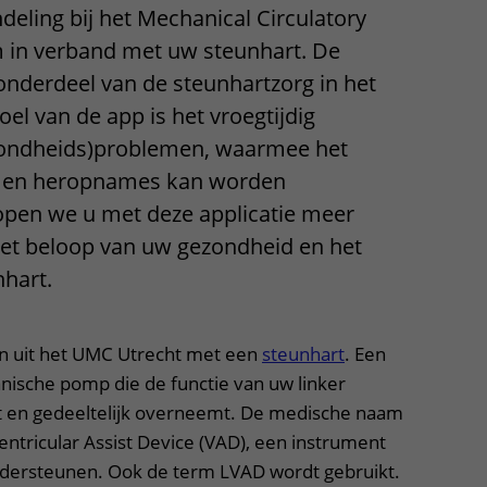
eling bij het Mechanical Circulatory
Contact met verpleegafdeling
 in verband met uw steunhart. De
Het Wilhelmina
onderdeel van de steunhartzorg in het
Kinderziekenhuis
el van de app is het vroegtijdig
zondheids)problemen, waarmee het
es en heropnames kan worden
pen we u met deze applicatie meer
 het beloop van uw gezondheid en het
nhart.
en uit het UMC Utrecht met een
steunhart
. Een
nische pomp die de functie van uw linker
 en gedeeltelijk overneemt. De medische naam
entricular Assist Device (VAD), een instrument
dersteunen. Ook de term LVAD wordt gebruikt.