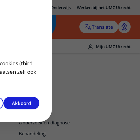
MC Utrecht
Research
Onderwijs
Werken bij het UMC Utrecht
Translate
Mijn UMC Utrecht
cookies (third
laatsen zelf ook
Akkoord
ALS
Onderzoek en diagnose
Behandeling