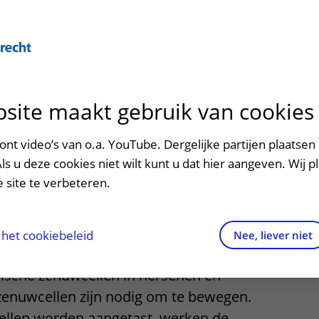
Over U
site maakt gebruik van cookies
n het ziekenhuis
Contact en route
Verwijzers
n
p bezoek in het UMC Utrecht
Mijn UMC Utrecht
Spoed
Patiënt verwijzen
nt video’s van o.a. YouTube. Dergelijke partijen plaatsen 
patiëntportaal
Als u deze cookies niet wilt kunt u dat hier aangeven. Wij p
potheek
Contactgegevens
Teleconsult aanvragen
 site te verbeteren.
inkels en restaurants
Route naar het ziekenhuis
Diagnostiek aanvragen
raak
ciliteiten en voorzieningen
Parkeren
Zorgverlenersportaal
het cookiebeleid
Nee, liever niet
fische Laterale Sclerose) is een ernstige
ezoekregels
Wegwijs in het ziekenhuis
rische zenuwcellen in hersenen en
enuwcellen zijn nodig om te bewegen.
aliteit en veiligheid
Contact met polikliniek
llen worden aangetast, werken de