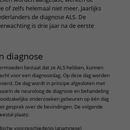
Contact met verpleegafdeling
 of zelfs helemaal niet meer. Jaarlijks
ederlanders de diagnose ALS. De
Het Wilhelmina
rwachting is drie jaar na de eerste
Kinderziekenhuis
n diagnose
uitklapper, klik om t
 vermoeden bestaat dat ze ALS hebben, kunnen
echt voor een diagnosedag. Op deze dag worden
voerd. De dag wordt in principe afgesloten met
waarin de neuroloog de diagnose en behandeling
 noodzakelijke onderzoeken gebeuren op één dag
het gesprek over de bevindingen. De volgende
estal plaats:
ische voorgeschiedenis (anamnese)