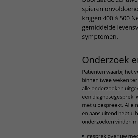
Het Wilhelmina
Bezoektijden
spieren onvoldoende
Kinderziekenhuis
krijgen 400 à 500 N
Wijzigen patiëntgegevens
gemiddelde levensve
symptomen.
Onderzoek e
Patiënten waarbij het
binnen twee weken ter
alle onderzoeken uitge
een diagnosegesprek, 
met u bespreekt. Alle
en aansluitend hebt u 
onderzoeken vinden me
gesprek over uw med