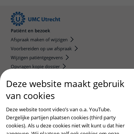
Patiënt en bezoek
Afspraak maken of wijzigen
Voorbereiden op uw afspraak
Wijzigen patiëntgegevens
Opvragen kopie dossier
Bezoektijden
Deze website maakt gebruik
Onderwijs en onderzoek
van cookies
Onze opleidingen
De Nieuwe Utrechtse School
Deze website toont video’s van o.a. YouTube.
Dergelijke partijen plaatsen cookies (third party
Stage en opleidingsplaatsen
cookies). Als u deze cookies niet wilt kunt u dat hier
Research
aangeven. Wij plaatsen zelf ook cookies om onze