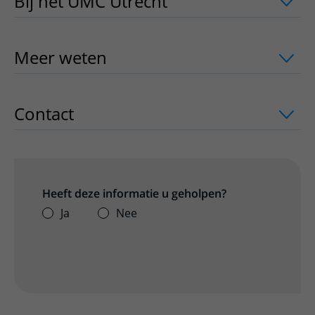
Bij het UMC Utrecht
uitklapper, klik o
Meer weten
uitklapper, klik om te ope
Contact
uitklapper, klik om te openen
Heeft deze informatie u geholpen?
Ja
Nee