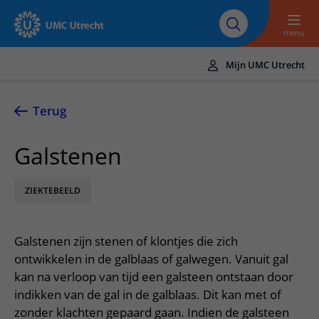
Naar hoofdinhoud
Over UMC
Werken bij het UMC
Research
Onderwijs
Utrecht
Utrecht
menu
Mijn UMC Utrecht
Translate
UMC Utrecht
Terug
Home
Galstenen
Zorg en behandeling
ZIEKTEBEELD
Ziekten en aandoeningen
Afspraak en opname
Behandelingen
Afspraak maken of wijzigen
In het ziekenhuis
Galstenen zijn stenen of klontjes die zich
Poliklinieken
Bezoek aan de polikliniek
Op bezoek in het UMC Utrecht
Contact en route
ontwikkelen in de galblaas of galwegen. Vanuit gal
Verpleegafdelingen
Opname in het ziekenhuis
kan na verloop van tijd een galsteen ontstaan door
Apotheek
Spoed
Verwijzers
indikken van de gal in de galblaas. Dit kan met of
Onze zorgverleners
Voorbereiding op uw afspraak
Winkels en restaurants
Contactgegevens
zonder klachten gepaard gaan. Indien de galsteen
Patiënt verwijzen