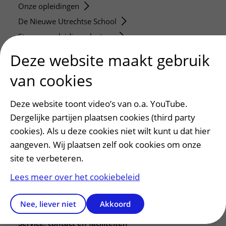
Onze opleidingen
De Nieuwe Utrechtse School
Stage en opleidingsplaatsen
Research
Deze website maakt gebruik
Strategic programs
van cookies
Research groups
Researchers
Deze website toont video’s van o.a. YouTube.
Research technologies
Dergelijke partijen plaatsen cookies (third party
cookies). Als u deze cookies niet wilt kunt u dat hier
Verwijzers
aangeven. Wij plaatsen zelf ook cookies om onze
Mijn patiënt verwijzen
site te verbeteren.
Teleconsult aanvragen
Lees meer over het cookiebeleid
Diagnostiek aanvragen
Zorgverlenersportaal
Nee, liever niet
Akkoord
Service, contact en faciliteiten