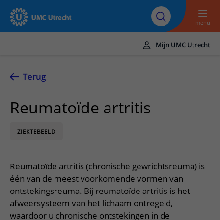
Naar hoofdinhoud
Over UMC
Werken bij het UMC
Research
Onderwijs
Utrecht
Utrecht
menu
Mijn UMC Utrecht
Translate
UMC Utrecht
Terug
Home
Reumatoïde artritis
Zorg en behandeling
ZIEKTEBEELD
Ziekten en aandoeningen
Afspraak en opname
Behandelingen
Afspraak maken of wijzigen
In het ziekenhuis
Reumatoïde artritis (chronische gewrichtsreuma) is
Poliklinieken
Bezoek aan de polikliniek
Op bezoek in het UMC Utrecht
Contact en route
één van de meest voorkomende vormen van
Verpleegafdelingen
Opname in het ziekenhuis
ontstekingsreuma. Bij reumatoïde artritis is het
Apotheek
Spoed
Verwijzers
afweersysteem van het lichaam ontregeld,
Onze zorgverleners
Voorbereiding op uw afspraak
Winkels en restaurants
Contactgegevens
waardoor u chronische ontstekingen in de
Patiënt verwijzen